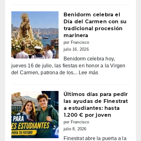
a
entre
Benidorm
la
Benidorm celebra el
euforia
Día del Carmen con su
y
tradicional procesión
la
marinera
alarma:
por Francisco
comercios
julio 16, 2026
vacíos,
Benidorm celebra hoy,
guerra
jueves 16 de julio, las fiestas en honor a la Virgen
de
:
del Carmen, patrona de los...
Lee más
sombrillas
Benidorm
y
celebra
una
el
Últimos días para pedir
España
Día
las ayudas de Finestrat
campeona
del
a estudiantes: hasta
Carmen
1.200 € por joven
con
por Francisco
su
julio 8, 2026
tradicional
Finestrat abre la puerta a la