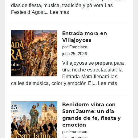
días de fiesta, música, tradición y pólvora Las
:
Festes d’Agost...
Lee más
FIESTAS
PATRONALES
DE
Entrada mora en
LA
Villajoyosa
NUCIA
por Francisco
DEL
julio 25, 2026
14
Villajoyosa se prepara para
AL
una noche espectacular: la
18
Entrada Mora llenará las
DE
:
calles de música, color y emoción El...
Lee más
AGOSTO
Entrada
2026
mora
en
Benidorm vibra con
Villajoyo
Sant Jaume: un día
grande de fe, fiesta y
emoción
por Francisco