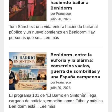
Tele5
haciendo bailar a
recaudados”
Benidorm
por Francisco
julio 20, 2026
Toni Sánchez: una vida entera haciendo bailar al
público y un nuevo comienzo en Benidorm Hay
:
personas que se...
Lee más
Toni
Sánchez:
68
Benidorm, entre la
años
euforia y la alarma:
de
comercios vacíos,
vida,
guerra de sombrillas y
música
una España campeona
y
por Francisco
sueños
julio 20, 2026
que
El programa 101 de “El Barrio en Sintonía” llega
siguen
cargado de noticias, emoción, amor, fútbol y música
haciendo
:
Benidorm está...
Lee más
bailar
Benidorm,