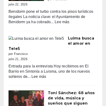
al
julio 22, 2026
amanecer,
Benidorm pone el turbo contra los pisos turísticos
quejas
ilegales La noticia clave: el Ayuntamiento de
vecinales
:
Benidorm ya ha cobrado...
Lee más
y
“Benidorm
una
declara
normativa
la
Luima busca
con
guerra
el amor en
zonas
a
Tele5
grises
los
por Francisco
pisos
julio 21, 2026
turísticos
Entrada para la entrevista Hoy recibimos en El
ilegales:
Barrio en Sintonía a Luisma, uno de los nuevos
primeras
:
solteros de...
Lee más
multas
Luima
y
busca
más
el
Toni Sánchez: 68 años
de
amor
de vida, música y
100.000
en
sueños que siguen
euros