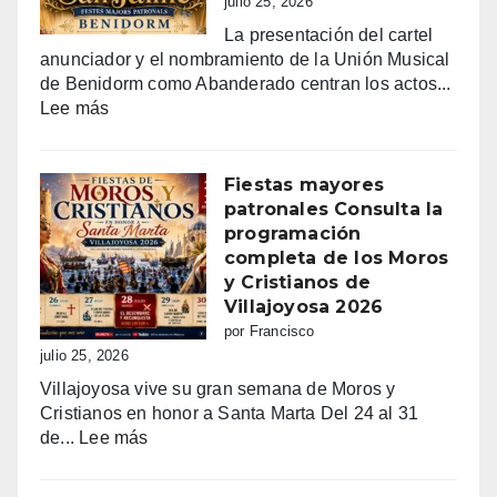
julio 25, 2026
La presentación del cartel
anunciador y el nombramiento de la Unión Musical
de Benidorm como Abanderado centran los actos...
:
Lee más
Benidorm
vibra
con
Fiestas mayores
Sant
patronales Consulta la
Jaume:
programación
un
completa de los Moros
día
y Cristianos de
grande
Villajoyosa 2026
de
por Francisco
fe,
julio 25, 2026
fiesta
Villajoyosa vive su gran semana de Moros y
y
Cristianos en honor a Santa Marta Del 24 al 31
emoción
:
de...
Lee más
Fiestas
mayores