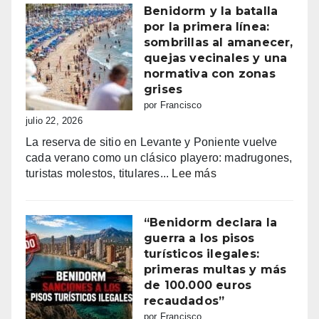
patronales
Benidorm y la batalla
Consulta
por la primera línea:
la
sombrillas al amanecer,
programación
quejas vecinales y una
completa
normativa con zonas
de
grises
los
por Francisco
Moros
julio 22, 2026
y
La reserva de sitio en Levante y Poniente vuelve
Cristianos
cada verano como un clásico playero: madrugones,
de
:
turistas molestos, titulares...
Lee más
Villajoyosa
Benidorm
2026
y
la
“Benidorm declara la
batalla
guerra a los pisos
por
turísticos ilegales:
la
primeras multas y más
primera
de 100.000 euros
línea:
recaudados”
sombrillas
por Francisco