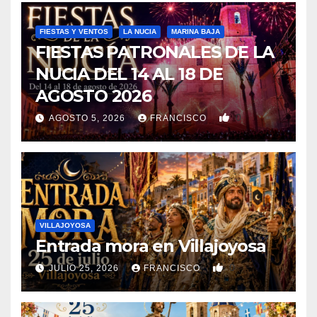
FIESTAS Y VENTOS
LA NUCIA
MARINA BAJA
FIESTAS PATRONALES DE LA
NUCIA DEL 14 AL 18 DE
AGOSTO 2026
0
AGOSTO 5, 2026
FRANCISCO
VILLAJOYOSA
Entrada mora en Villajoyosa
0
JULIO 25, 2026
FRANCISCO