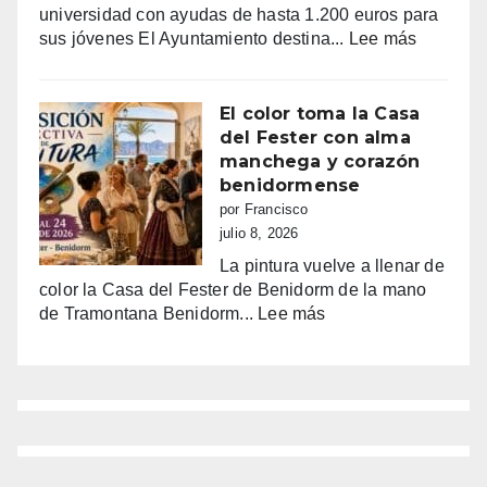
procesión
universidad con ayudas de hasta 1.200 euros para
marinera
:
sus jóvenes El Ayuntamiento destina...
Lee más
Últimos
días
para
El color toma la Casa
pedir
del Fester con alma
las
manchega y corazón
ayudas
benidormense
de
por Francisco
Finestrat
julio 8, 2026
a
La pintura vuelve a llenar de
estudian
color la Casa del Fester de Benidorm de la mano
hasta
:
de Tramontana Benidorm...
Lee más
1.200
El
€
color
por
toma
joven
la
Casa
del
Fester