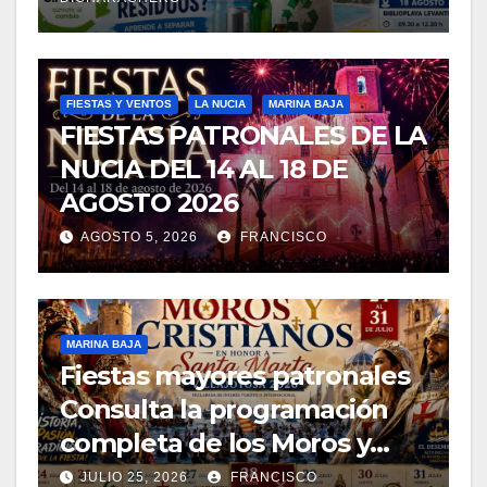
FIESTAS Y VENTOS
LA NUCIA
MARINA BAJA
FIESTAS PATRONALES DE LA
NUCIA DEL 14 AL 18 DE
AGOSTO 2026
AGOSTO 5, 2026
FRANCISCO
MARINA BAJA
Fiestas mayores patronales
Consulta la programación
completa de los Moros y
Cristianos de Villajoyosa
JULIO 25, 2026
FRANCISCO