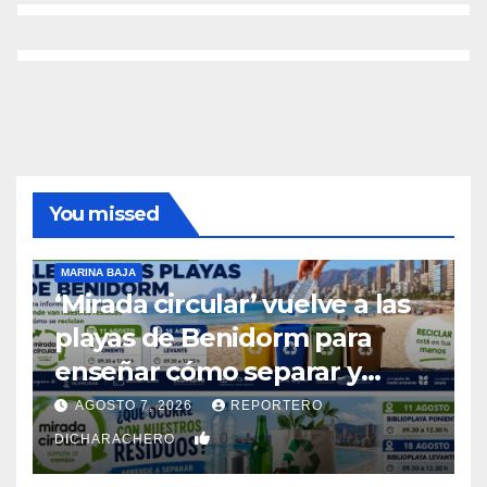
con
alma
manchega
y
corazón
benidormense
You missed
MARINA BAJA
‘Mirada circular’ vuelve a las
playas de Benidorm para
enseñar cómo separar y
reciclar los residuos
AGOSTO 7, 2026
REPORTERO
0
DICHARACHERO