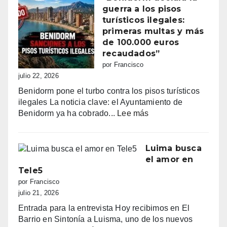
batalla
guerra a los pisos
por
turísticos ilegales:
la
primeras multas y más
primera
de 100.000 euros
línea:
recaudados”
sombrillas
por Francisco
al
julio 22, 2026
amanecer,
Benidorm pone el turbo contra los pisos turísticos
quejas
ilegales La noticia clave: el Ayuntamiento de
vecinales
:
Benidorm ya ha cobrado...
Lee más
y
“Benidorm
una
declara
normativa
la
Luima busca
con
guerra
el amor en
zonas
a
Tele5
grises
los
por Francisco
pisos
julio 21, 2026
turísticos
Entrada para la entrevista Hoy recibimos en El
ilegales:
Barrio en Sintonía a Luisma, uno de los nuevos
primeras