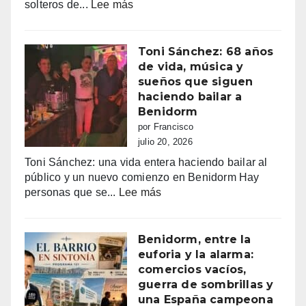
:
solteros de...
Lee más
multas
Luima
y
busca
más
el
Toni Sánchez: 68 años
de
amor
de vida, música y
100.000
en
sueños que siguen
euros
Tele5
haciendo bailar a
recaudados”
Benidorm
por Francisco
julio 20, 2026
Toni Sánchez: una vida entera haciendo bailar al
público y un nuevo comienzo en Benidorm Hay
:
personas que se...
Lee más
Toni
Sánchez:
68
Benidorm, entre la
años
euforia y la alarma:
de
comercios vacíos,
vida,
guerra de sombrillas y
música
una España campeona