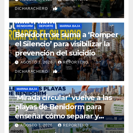
limpieza
0
DICHARACHERO
BENIDORM
DEPORTE
MARINA BAJA
Benidorm se suma a ‘Romper
el Silencio’ para visibilizar la
prevención del suicidio
AGOSTO 7, 2026
REPORTERO
0
DICHARACHERO
MARINA BAJA
‘Mirada circular’ vuelve a las
playas de Benidorm para
enseñar cómo separar y
reciclar los residuos
AGOSTO 7, 2026
REPORTERO