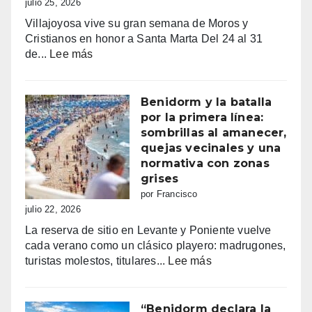
julio 25, 2026
fiesta
Villajoyosa vive su gran semana de Moros y
y
Cristianos en honor a Santa Marta Del 24 al 31
emoción
:
de...
Lee más
Fiestas
mayores
patronales
Benidorm y la batalla
Consulta
por la primera línea:
la
sombrillas al amanecer,
programación
quejas vecinales y una
completa
normativa con zonas
de
grises
los
por Francisco
Moros
julio 22, 2026
y
La reserva de sitio en Levante y Poniente vuelve
Cristianos
cada verano como un clásico playero: madrugones,
de
:
turistas molestos, titulares...
Lee más
Villajoyosa
Benidorm
2026
y
la
“Benidorm declara la