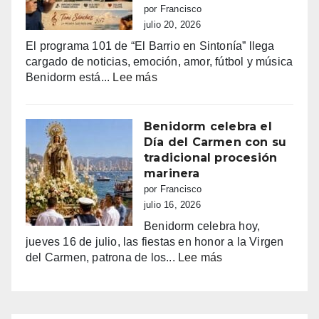
y
por Francisco
sueños
julio 20, 2026
que
El programa 101 de “El Barrio en Sintonía” llega
siguen
cargado de noticias, emoción, amor, fútbol y música
haciendo
:
Benidorm está...
Lee más
bailar
Benidorm,
a
entre
Benidorm
la
Benidorm celebra el
euforia
Día del Carmen con su
y
tradicional procesión
la
marinera
alarma:
por Francisco
comercios
julio 16, 2026
vacíos,
Benidorm celebra hoy,
guerra
jueves 16 de julio, las fiestas en honor a la Virgen
de
:
del Carmen, patrona de los...
Lee más
sombrillas
Benidorm
y
celebra
una
el
España