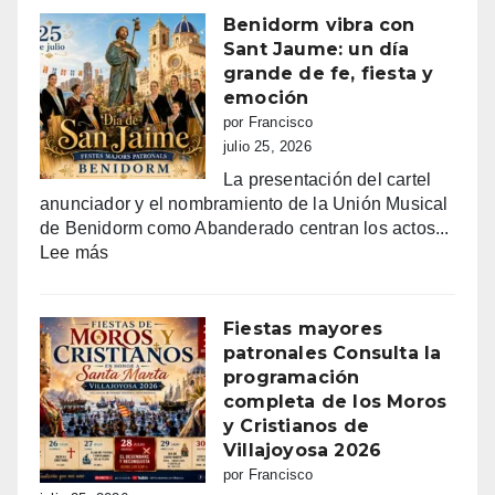
en
Benidorm vibra con
Villajoyo
Sant Jaume: un día
grande de fe, fiesta y
emoción
por Francisco
julio 25, 2026
La presentación del cartel
anunciador y el nombramiento de la Unión Musical
de Benidorm como Abanderado centran los actos...
:
Lee más
Benidorm
vibra
con
Fiestas mayores
Sant
patronales Consulta la
Jaume:
programación
un
completa de los Moros
día
y Cristianos de
grande
Villajoyosa 2026
de
por Francisco
fe,