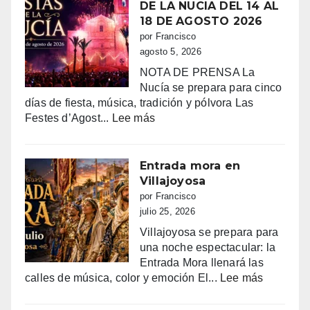
DE LA NUCIA DEL 14 AL
18 DE AGOSTO 2026
por Francisco
agosto 5, 2026
NOTA DE PRENSA La
Nucía se prepara para cinco
días de fiesta, música, tradición y pólvora Las
:
Festes d’Agost...
Lee más
FIESTAS
PATRONALES
DE
Entrada mora en
LA
Villajoyosa
NUCIA
por Francisco
DEL
julio 25, 2026
14
Villajoyosa se prepara para
AL
una noche espectacular: la
18
Entrada Mora llenará las
DE
:
calles de música, color y emoción El...
Lee más
AGOSTO
Entrada
2026
mora