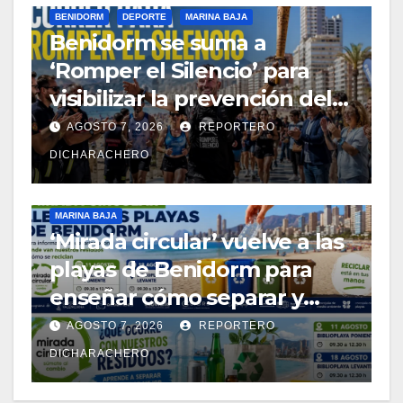
BENIDORM
DEPORTE
MARINA BAJA
Benidorm se suma a
‘Romper el Silencio’ para
visibilizar la prevención del
suicidio
AGOSTO 7, 2026
REPORTERO
DICHARACHERO
MARINA BAJA
‘Mirada circular’ vuelve a las
playas de Benidorm para
enseñar cómo separar y
reciclar los residuos
AGOSTO 7, 2026
REPORTERO
DICHARACHERO