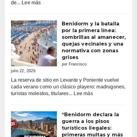
:
de...
Lee más
Fiestas
mayores
patronales
Benidorm y la batalla
Consulta
por la primera línea:
la
sombrillas al amanecer,
programación
quejas vecinales y una
completa
normativa con zonas
de
grises
los
por Francisco
Moros
julio 22, 2026
y
La reserva de sitio en Levante y Poniente vuelve
Cristianos
cada verano como un clásico playero: madrugones,
de
:
turistas molestos, titulares...
Lee más
Villajoyosa
Benidorm
2026
y
la
“Benidorm declara la
batalla
guerra a los pisos
por
turísticos ilegales:
la
primeras multas y más