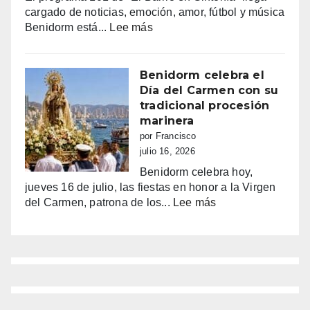
siguen
cargado de noticias, emoción, amor, fútbol y música
haciendo
:
Benidorm está...
Lee más
bailar
Benidorm,
a
entre
Benidorm
la
Benidorm celebra el
euforia
Día del Carmen con su
y
tradicional procesión
la
marinera
alarma:
por Francisco
comercios
julio 16, 2026
vacíos,
Benidorm celebra hoy,
guerra
jueves 16 de julio, las fiestas en honor a la Virgen
de
:
del Carmen, patrona de los...
Lee más
sombrillas
Benidorm
y
celebra
una
el
España
Día
campeona
del
Carmen
con