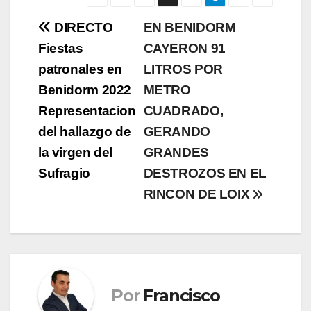
Navegación
DIRECTO
EN BENIDORM
Fiestas
CAYERON 91
de
patronales en
LITROS POR
entradas
Benidorm 2022
METRO
Representacion
CUADRADO,
del hallazgo de
GERANDO
la virgen del
GRANDES
Sufragio
DESTROZOS EN EL
RINCON DE LOIX
Por
Francisco