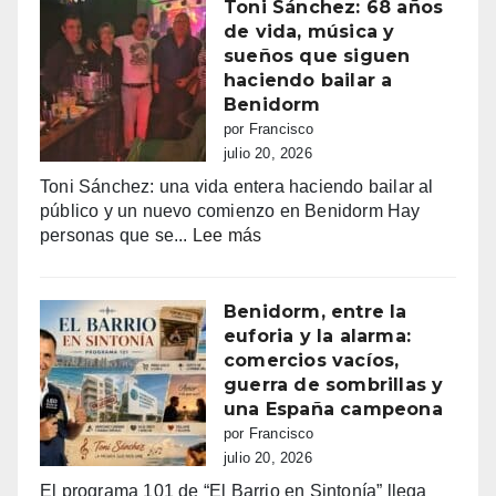
el
Toni Sánchez: 68 años
de
amor
de vida, música y
100.000
en
sueños que siguen
euros
Tele5
haciendo bailar a
recaudados”
Benidorm
por Francisco
julio 20, 2026
Toni Sánchez: una vida entera haciendo bailar al
público y un nuevo comienzo en Benidorm Hay
:
personas que se...
Lee más
Toni
Sánchez:
68
Benidorm, entre la
años
euforia y la alarma:
de
comercios vacíos,
vida,
guerra de sombrillas y
música
una España campeona
y
por Francisco
sueños
julio 20, 2026
que
El programa 101 de “El Barrio en Sintonía” llega