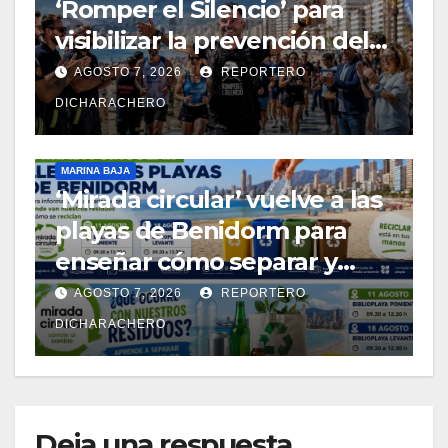
‘Romper el Silencio’ para
visibilizar la prevención del
suicidio
AGOSTO 7, 2026
REPORTERO
DICHARACHERO
MARINA BAJA
‘Mirada circular’ vuelve a las
playas de Benidorm para
enseñar cómo separar y
reciclar los residuos
AGOSTO 7, 2026
REPORTERO
DICHARACHERO
Deja una respuesta