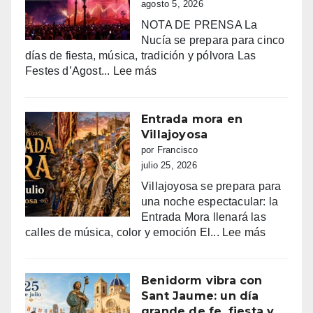
agosto 5, 2026
NOTA DE PRENSA La
Nucía se prepara para cinco
días de fiesta, música, tradición y pólvora Las
:
Festes d’Agost...
Lee más
FIESTAS
PATRONALES
DE
Entrada mora en
LA
Villajoyosa
NUCIA
por Francisco
DEL
julio 25, 2026
14
Villajoyosa se prepara para
AL
una noche espectacular: la
18
Entrada Mora llenará las
DE
:
calles de música, color y emoción El...
Lee más
AGOSTO
Entrada
2026
mora
en
Benidorm vibra con
Villajoyo
Sant Jaume: un día
grande de fe, fiesta y