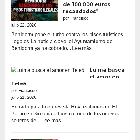
primera
de 100.000 euros
línea:
recaudados”
sombrillas
por Francisco
al
julio 22, 2026
amanecer,
Benidorm pone el turbo contra los pisos turísticos
quejas
ilegales La noticia clave: el Ayuntamiento de
vecinales
:
Benidorm ya ha cobrado...
Lee más
y
“Benidorm
una
declara
normativa
la
Luima busca
con
guerra
el amor en
zonas
a
Tele5
grises
los
por Francisco
pisos
julio 21, 2026
turísticos
Entrada para la entrevista Hoy recibimos en El
ilegales:
Barrio en Sintonía a Luisma, uno de los nuevos
primeras
:
solteros de...
Lee más
multas
Luima
y
busca
más