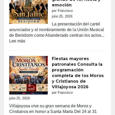
emoción
por Francisco
julio 25, 2026
La presentación del cartel
anunciador y el nombramiento de la Unión Musical
de Benidorm como Abanderado centran los actos...
:
Lee más
Benidorm
vibra
con
Fiestas mayores
Sant
patronales Consulta la
Jaume:
programación
un
completa de los Moros
día
y Cristianos de
grande
Villajoyosa 2026
de
por Francisco
fe,
julio 25, 2026
fiesta
Villajoyosa vive su gran semana de Moros y
y
Cristianos en honor a Santa Marta Del 24 al 31
emoción