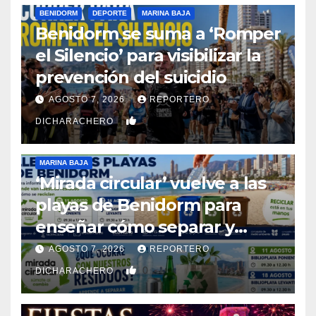
BENIDORM
DEPORTE
MARINA BAJA
Benidorm se suma a ‘Romper
el Silencio’ para visibilizar la
prevención del suicidio
AGOSTO 7, 2026
REPORTERO
0
DICHARACHERO
MARINA BAJA
‘Mirada circular’ vuelve a las
playas de Benidorm para
enseñar cómo separar y
reciclar los residuos
AGOSTO 7, 2026
REPORTERO
0
DICHARACHERO