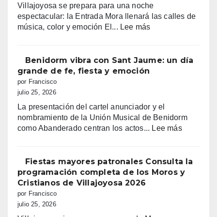
Villajoyosa se prepara para una noche
14
espectacular: la Entrada Mora llenará las calles de
AL
:
música, color y emoción El...
Lee más
18
Entrada
DE
mora
AGOSTO
en
Benidorm vibra con Sant Jaume: un día
2026
Villajoyosa
grande de fe, fiesta y emoción
por Francisco
julio 25, 2026
La presentación del cartel anunciador y el
nombramiento de la Unión Musical de Benidorm
:
como Abanderado centran los actos...
Lee más
Benidorm
vibra
con
Fiestas mayores patronales Consulta la
Sant
programación completa de los Moros y
Jaume:
Cristianos de Villajoyosa 2026
un
por Francisco
día
julio 25, 2026
grande