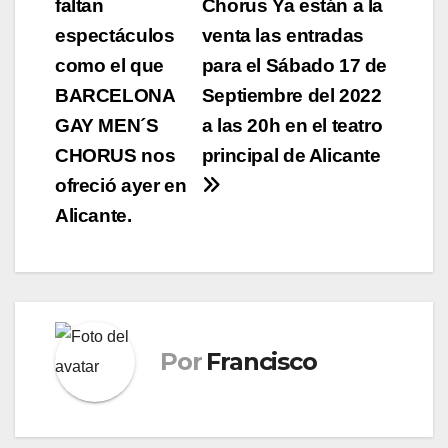
faltan
Chorus Ya están a la
de
espectáculos
venta las entradas
entradas
como el que
para el Sábado 17 de
BARCELONA
Septiembre del 2022
GAY MEN´S
a las 20h en el teatro
CHORUS nos
principal de Alicante
ofreció ayer en
Alicante.
Por
Francisco