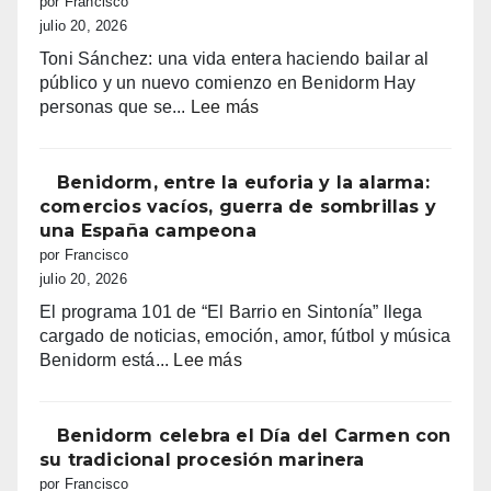
por Francisco
recaudados”
julio 20, 2026
Toni Sánchez: una vida entera haciendo bailar al
público y un nuevo comienzo en Benidorm Hay
:
personas que se...
Lee más
Toni
Sánchez:
68
Benidorm, entre la euforia y la alarma:
años
comercios vacíos, guerra de sombrillas y
de
una España campeona
vida,
por Francisco
música
julio 20, 2026
y
El programa 101 de “El Barrio en Sintonía” llega
sueños
cargado de noticias, emoción, amor, fútbol y música
que
:
Benidorm está...
Lee más
siguen
Benidorm,
haciendo
entre
bailar
la
Benidorm celebra el Día del Carmen con
a
euforia
su tradicional procesión marinera
Benidorm
y
por Francisco