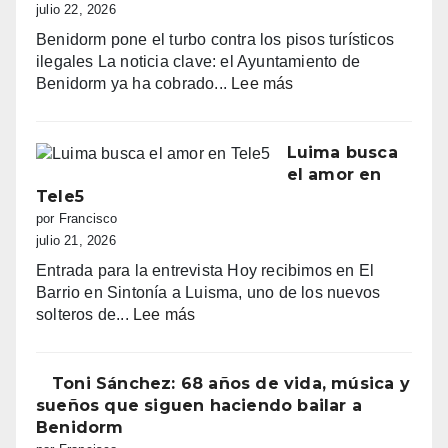
primera
julio 22, 2026
línea:
Benidorm pone el turbo contra los pisos turísticos
sombrillas
ilegales La noticia clave: el Ayuntamiento de
al
:
Benidorm ya ha cobrado...
Lee más
amanecer,
“Benidorm
quejas
declara
vecinales
la
Luima busca
y
guerra
el amor en
una
a
Tele5
normativa
los
por Francisco
con
pisos
julio 21, 2026
zonas
turísticos
grises
Entrada para la entrevista Hoy recibimos en El
ilegales:
Barrio en Sintonía a Luisma, uno de los nuevos
primeras
:
solteros de...
Lee más
multas
Luima
y
busca
más
el
Toni Sánchez: 68 años de vida, música y
de
amor
sueños que siguen haciendo bailar a
100.000
en
Benidorm
euros
Tele5