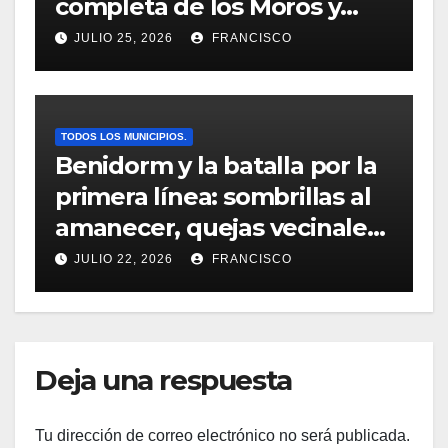
completa de los Moros y
Cristianos de Villajoyosa
JULIO 25, 2026
FRANCISCO
2026
TODOS LOS MUNICIPIOS.
Benidorm y la batalla por la
primera línea: sombrillas al
amanecer, quejas vecinales
y una normativa con zonas
JULIO 22, 2026
FRANCISCO
grises
Deja una respuesta
Tu dirección de correo electrónico no será publicada.