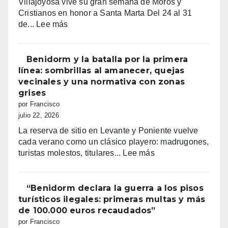
Villajoyosa vive su gran semana de Moros y
de
Cristianos en honor a Santa Marta Del 24 al 31
fe,
:
de...
Lee más
fiesta
Fiestas
y
mayores
emoción
patronales
Benidorm y la batalla por la primera
Consulta
línea: sombrillas al amanecer, quejas
la
vecinales y una normativa con zonas
programación
grises
completa
por Francisco
de
julio 22, 2026
los
La reserva de sitio en Levante y Poniente vuelve
Moros
cada verano como un clásico playero: madrugones,
y
:
turistas molestos, titulares...
Lee más
Cristianos
Benidorm
de
y
Villajoyosa
la
“Benidorm declara la guerra a los pisos
2026
batalla
turísticos ilegales: primeras multas y más
por
de 100.000 euros recaudados”
la
por Francisco