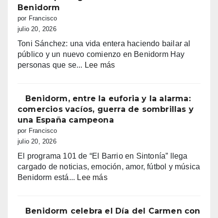
100.000
en
Benidorm
euros
Tele5
por Francisco
recaudados”
julio 20, 2026
Toni Sánchez: una vida entera haciendo bailar al
público y un nuevo comienzo en Benidorm Hay
:
personas que se...
Lee más
Toni
Sánchez:
68
Benidorm, entre la euforia y la alarma:
años
comercios vacíos, guerra de sombrillas y
de
una España campeona
vida,
por Francisco
música
julio 20, 2026
y
El programa 101 de “El Barrio en Sintonía” llega
sueños
cargado de noticias, emoción, amor, fútbol y música
que
:
Benidorm está...
Lee más
siguen
Benidorm,
haciendo
entre
bailar
la
Benidorm celebra el Día del Carmen con
a