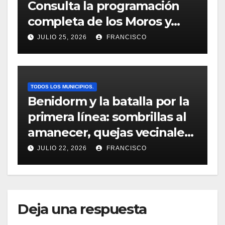
Consulta la programación
completa de los Moros y
Cristianos de Villajoyosa
JULIO 25, 2026
FRANCISCO
2026
TODOS LOS MUNICIPIOS.
Benidorm y la batalla por la
primera línea: sombrillas al
amanecer, quejas vecinales
y una normativa con zonas
JULIO 22, 2026
FRANCISCO
grises
Deja una respuesta