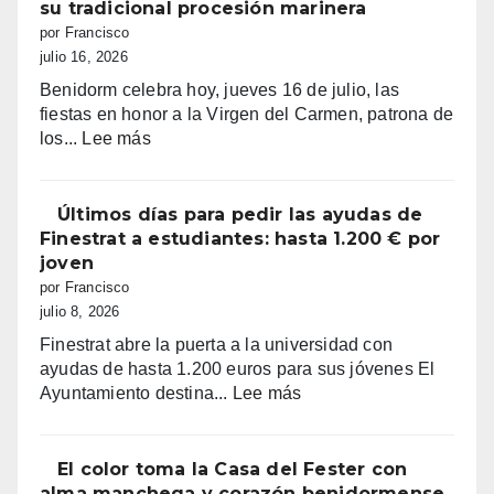
euforia
su tradicional procesión marinera
Benidorm
y
por Francisco
la
julio 16, 2026
alarma:
Benidorm celebra hoy, jueves 16 de julio, las
comercios
fiestas en honor a la Virgen del Carmen, patrona de
vacíos,
:
los...
Lee más
guerra
Benidorm
de
celebra
sombrillas
el
Últimos días para pedir las ayudas de
y
Día
Finestrat a estudiantes: hasta 1.200 € por
una
del
joven
España
Carmen
por Francisco
campeona
con
julio 8, 2026
su
Finestrat abre la puerta a la universidad con
tradicional
ayudas de hasta 1.200 euros para sus jóvenes El
procesión
:
Ayuntamiento destina...
Lee más
marinera
Últimos
días
para
El color toma la Casa del Fester con
pedir
alma manchega y corazón benidormense