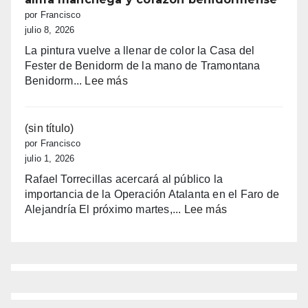
las
por Francisco
ayudas
julio 8, 2026
de
La pintura vuelve a llenar de color la Casa del
Finestrat
Fester de Benidorm de la mano de Tramontana
a
:
Benidorm...
Lee más
estudiantes:
El
hasta
color
1.200
toma
(sin título)
€
la
por Francisco
por
Casa
julio 1, 2026
joven
del
Rafael Torrecillas acercará al público la
Fester
importancia de la Operación Atalanta en el Faro de
con
:
Alejandría El próximo martes,...
Lee más
alma
(sin
manchega
título)
y
corazón
benidormense