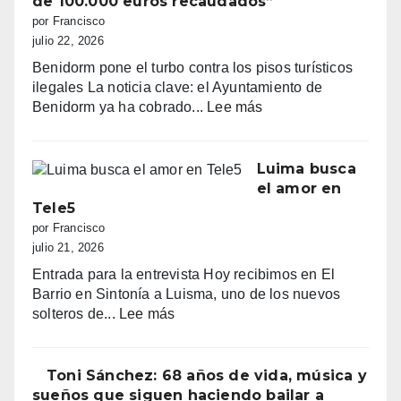
de 100.000 euros recaudados”
la
por Francisco
primera
julio 22, 2026
línea:
Benidorm pone el turbo contra los pisos turísticos
sombrillas
ilegales La noticia clave: el Ayuntamiento de
al
:
Benidorm ya ha cobrado...
Lee más
amanecer,
“Benidorm
quejas
declara
vecinales
la
Luima busca
y
guerra
el amor en
una
a
Tele5
normativa
los
por Francisco
con
pisos
julio 21, 2026
zonas
turísticos
grises
Entrada para la entrevista Hoy recibimos en El
ilegales:
Barrio en Sintonía a Luisma, uno de los nuevos
primeras
:
solteros de...
Lee más
multas
Luima
y
busca
más
el
Toni Sánchez: 68 años de vida, música y
de
amor
sueños que siguen haciendo bailar a