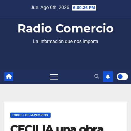
Saltar
Jue. Ago 6th, 2026
6:00:36 PM
al
contenido
Radio Comercio
La información que nos importa
TODOS LOS MUNICIPIOS.
CECILIA una obra