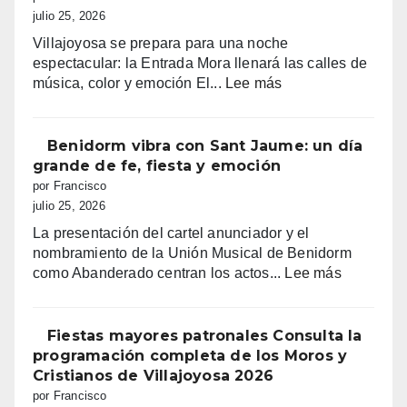
NUCIA
julio 25, 2026
DEL
Villajoyosa se prepara para una noche
14
espectacular: la Entrada Mora llenará las calles de
AL
:
música, color y emoción El...
Lee más
18
Entrada
DE
mora
AGOSTO
en
Benidorm vibra con Sant Jaume: un día
2026
Villajoyosa
grande de fe, fiesta y emoción
por Francisco
julio 25, 2026
La presentación del cartel anunciador y el
nombramiento de la Unión Musical de Benidorm
:
como Abanderado centran los actos...
Lee más
Benidorm
vibra
con
Fiestas mayores patronales Consulta la
Sant
programación completa de los Moros y
Jaume:
Cristianos de Villajoyosa 2026
un
por Francisco