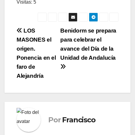
Visitas: 5
Navegación
LOS
Benidorm se prepara
MASONES el
para celebrar el
de
origen.
avance del Día de la
entradas
Ponencia en el
Unidad de Andalucía
faro de
Alejandría
Por
Francisco