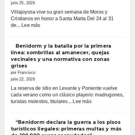
día
julio 25, 2026
grande
Villajoyosa vive su gran semana de Moros y
de
Cristianos en honor a Santa Marta Del 24 al 31
fe,
:
de...
Lee más
fiesta
Fiestas
y
mayores
emoción
patronales
Benidorm y la batalla por la primera
Consulta
línea: sombrillas al amanecer, quejas
la
vecinales y una normativa con zonas
programación
grises
completa
por Francisco
de
julio 22, 2026
los
La reserva de sitio en Levante y Poniente vuelve
Moros
cada verano como un clásico playero: madrugones,
y
:
turistas molestos, titulares...
Lee más
Cristianos
Benidorm
de
y
Villajoyosa
la
“Benidorm declara la guerra a los pisos
2026
batalla
turísticos ilegales: primeras multas y más
por