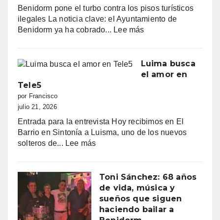
amanecer,
Benidorm pone el turbo contra los pisos turísticos
quejas
ilegales La noticia clave: el Ayuntamiento de
vecinales
:
Benidorm ya ha cobrado...
Lee más
y
“Benidorm
una
declara
normativa
la
Luima busca
con
guerra
el amor en
zonas
a
Tele5
grises
los
por Francisco
pisos
julio 21, 2026
turísticos
Entrada para la entrevista Hoy recibimos en El
ilegales:
Barrio en Sintonía a Luisma, uno de los nuevos
primeras
:
solteros de...
Lee más
multas
Luima
y
busca
más
el
Toni Sánchez: 68 años
de
amor
de vida, música y
100.000
en
sueños que siguen
euros
Tele5
haciendo bailar a
recaudados”