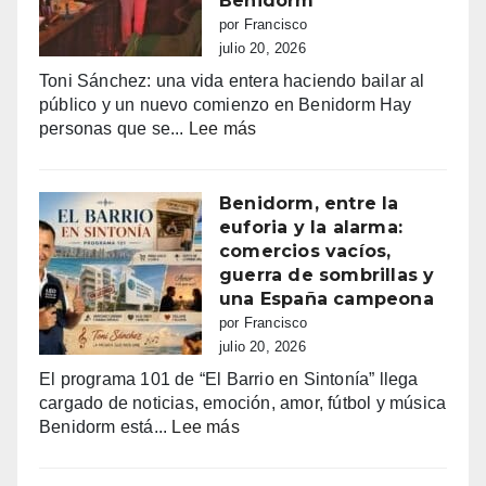
Benidorm
por Francisco
julio 20, 2026
Toni Sánchez: una vida entera haciendo bailar al
público y un nuevo comienzo en Benidorm Hay
:
personas que se...
Lee más
Toni
Sánchez:
68
Benidorm, entre la
años
euforia y la alarma:
de
comercios vacíos,
vida,
guerra de sombrillas y
música
una España campeona
y
por Francisco
sueños
julio 20, 2026
que
El programa 101 de “El Barrio en Sintonía” llega
siguen
cargado de noticias, emoción, amor, fútbol y música
haciendo
:
Benidorm está...
Lee más
bailar
Benidorm,
a
entre
Benidorm