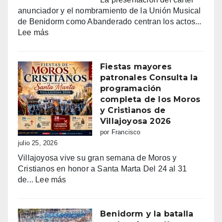
anunciador y el nombramiento de la Unión Musical
de Benidorm como Abanderado centran los actos...
:
Lee más
Benidorm
vibra
con
Fiestas mayores
Sant
patronales Consulta la
Jaume:
programación
un
completa de los Moros
día
y Cristianos de
grande
Villajoyosa 2026
de
por Francisco
fe,
julio 25, 2026
fiesta
Villajoyosa vive su gran semana de Moros y
y
Cristianos en honor a Santa Marta Del 24 al 31
emoción
:
de...
Lee más
Fiestas
mayores
patronales
Benidorm y la batalla