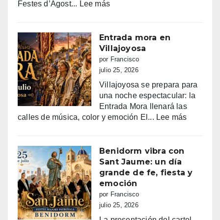
:
Festes d’Agost...
Lee más
FIESTAS
PATRONALES
DE
Entrada mora en
LA
Villajoyosa
NUCIA
por Francisco
DEL
julio 25, 2026
14
Villajoyosa se prepara para
AL
una noche espectacular: la
18
Entrada Mora llenará las
DE
:
calles de música, color y emoción El...
Lee más
AGOSTO
Entrada
2026
mora
en
Benidorm vibra con
Villajoyo
Sant Jaume: un día
grande de fe, fiesta y
emoción
por Francisco
julio 25, 2026
La presentación del cartel