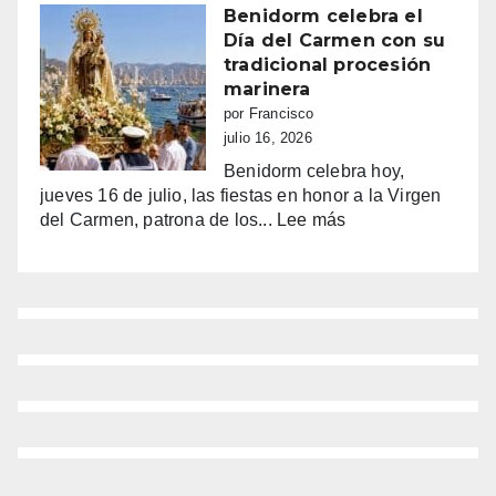
la
Benidorm celebra el
euforia
Día del Carmen con su
y
tradicional procesión
la
marinera
alarma:
por Francisco
comercios
julio 16, 2026
vacíos,
Benidorm celebra hoy,
guerra
jueves 16 de julio, las fiestas en honor a la Virgen
de
:
del Carmen, patrona de los...
Lee más
sombrillas
Benidorm
y
celebra
una
el
España
Día
campeona
del
Carmen
con
su
tradicional
procesión
marinera