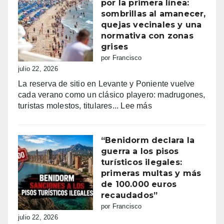
Consulta
por la primera línea:
la
sombrillas al amanecer,
programación
quejas vecinales y una
completa
normativa con zonas
de
grises
los
por Francisco
Moros
julio 22, 2026
y
La reserva de sitio en Levante y Poniente vuelve
Cristianos
cada verano como un clásico playero: madrugones,
de
:
turistas molestos, titulares...
Lee más
Villajoyosa
Benidorm
2026
y
la
“Benidorm declara la
batalla
guerra a los pisos
por
turísticos ilegales:
la
primeras multas y más
primera
de 100.000 euros
línea:
recaudados”
sombrillas
por Francisco
al
julio 22, 2026