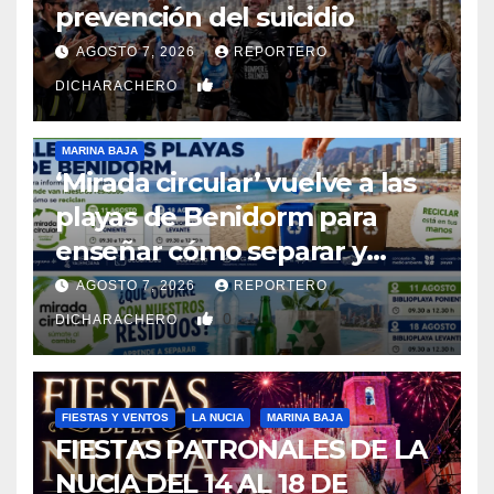
prevención del suicidio
AGOSTO 7, 2026
REPORTERO
0
DICHARACHERO
MARINA BAJA
‘Mirada circular’ vuelve a las
playas de Benidorm para
enseñar cómo separar y
reciclar los residuos
AGOSTO 7, 2026
REPORTERO
0
DICHARACHERO
FIESTAS Y VENTOS
LA NUCIA
MARINA BAJA
FIESTAS PATRONALES DE LA
NUCIA DEL 14 AL 18 DE