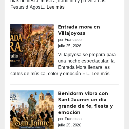
días de fiesta, música, tradición y pólvora Las
:
Festes d’Agost...
Lee más
FIESTAS
PATRONALES
DE
Entrada mora en
LA
Villajoyosa
NUCIA
por Francisco
DEL
julio 25, 2026
14
Villajoyosa se prepara para
AL
una noche espectacular: la
18
Entrada Mora llenará las
DE
:
calles de música, color y emoción El...
Lee más
AGOSTO
Entrada
2026
mora
en
Benidorm vibra con
Villajoyo
Sant Jaume: un día
grande de fe, fiesta y
emoción
por Francisco
julio 25, 2026