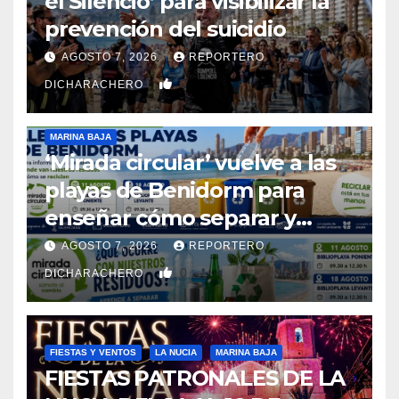
el Silencio’ para visibilizar la
prevención del suicidio
AGOSTO 7, 2026
REPORTERO
0
DICHARACHERO
MARINA BAJA
‘Mirada circular’ vuelve a las
playas de Benidorm para
enseñar cómo separar y
reciclar los residuos
AGOSTO 7, 2026
REPORTERO
0
DICHARACHERO
FIESTAS Y VENTOS
LA NUCIA
MARINA BAJA
FIESTAS PATRONALES DE LA