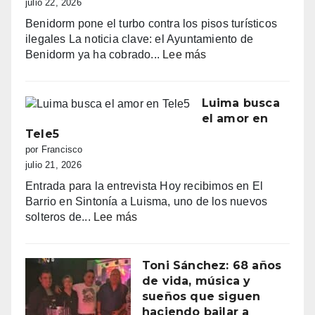
julio 22, 2026
amanecer,
Benidorm pone el turbo contra los pisos turísticos
quejas
ilegales La noticia clave: el Ayuntamiento de
vecinales
:
Benidorm ya ha cobrado...
Lee más
y
“Benidorm
una
declara
normativa
la
Luima busca
con
guerra
el amor en
zonas
a
Tele5
grises
los
por Francisco
pisos
julio 21, 2026
turísticos
Entrada para la entrevista Hoy recibimos en El
ilegales:
Barrio en Sintonía a Luisma, uno de los nuevos
primeras
:
solteros de...
Lee más
multas
Luima
y
busca
más
el
Toni Sánchez: 68 años
de
amor
de vida, música y
100.000
en
sueños que siguen
euros
Tele5
haciendo bailar a