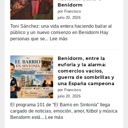
recaudados”
Benidorm
por Francisco
julio 20, 2026
Toni Sánchez: una vida entera haciendo bailar al
público y un nuevo comienzo en Benidorm Hay
:
personas que se...
Lee más
Toni
Sánchez:
68
Benidorm, entre la
años
euforia y la alarma:
de
comercios vacíos,
vida,
guerra de sombrillas y
música
una España campeona
y
por Francisco
sueños
julio 20, 2026
que
El programa 101 de “El Barrio en Sintonía” llega
siguen
cargado de noticias, emoción, amor, fútbol y música
haciendo
:
Benidorm está...
Lee más
bailar
Benidorm,
a