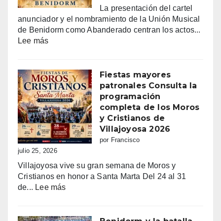
La presentación del cartel
anunciador y el nombramiento de la Unión Musical
de Benidorm como Abanderado centran los actos...
:
Lee más
Benidorm
vibra
con
Fiestas mayores
Sant
patronales Consulta la
Jaume:
programación
un
completa de los Moros
día
y Cristianos de
grande
Villajoyosa 2026
de
por Francisco
fe,
julio 25, 2026
fiesta
Villajoyosa vive su gran semana de Moros y
y
Cristianos en honor a Santa Marta Del 24 al 31
emoción
:
de...
Lee más
Fiestas
mayores
patronales