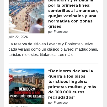
Benidorm y la batalla
Consulta
por la primera línea:
la
sombrillas al amanecer,
programación
quejas vecinales y una
completa
normativa con zonas
de
grises
los
por Francisco
Moros
julio 22, 2026
y
La reserva de sitio en Levante y Poniente vuelve
Cristianos
cada verano como un clásico playero: madrugones,
de
:
turistas molestos, titulares...
Lee más
Villajoyosa
Benidorm
2026
y
la
“Benidorm declara la
batalla
guerra a los pisos
por
turísticos ilegales:
la
primeras multas y más
primera
de 100.000 euros
línea:
recaudados”
sombrillas
por Francisco
al