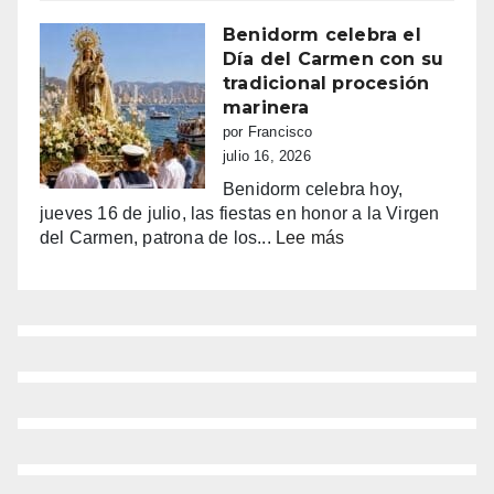
entre
Benidorm
la
Benidorm celebra el
euforia
Día del Carmen con su
y
tradicional procesión
la
marinera
alarma:
por Francisco
comercios
julio 16, 2026
vacíos,
Benidorm celebra hoy,
guerra
jueves 16 de julio, las fiestas en honor a la Virgen
de
:
del Carmen, patrona de los...
Lee más
sombrillas
Benidorm
y
celebra
una
el
España
Día
campeona
del
Carmen
con
su
tradicional
procesión