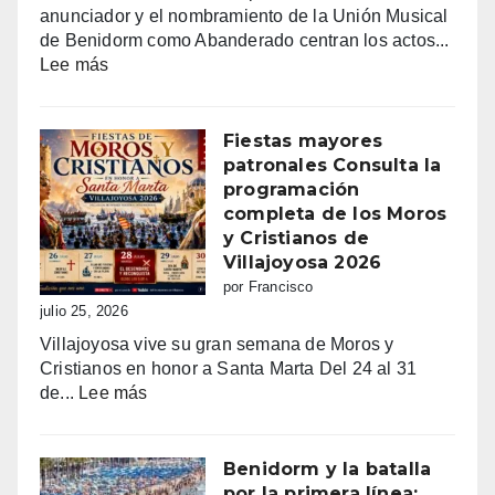
anunciador y el nombramiento de la Unión Musical
de Benidorm como Abanderado centran los actos...
:
Lee más
Benidorm
vibra
con
Fiestas mayores
Sant
patronales Consulta la
Jaume:
programación
un
completa de los Moros
día
y Cristianos de
grande
Villajoyosa 2026
de
por Francisco
fe,
julio 25, 2026
fiesta
Villajoyosa vive su gran semana de Moros y
y
Cristianos en honor a Santa Marta Del 24 al 31
emoción
:
de...
Lee más
Fiestas
mayores
patronales
Benidorm y la batalla
Consulta
por la primera línea: