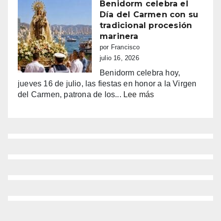
la
Benidorm celebra el
euforia
Día del Carmen con su
y
tradicional procesión
la
marinera
alarma:
por Francisco
comercios
julio 16, 2026
vacíos,
Benidorm celebra hoy,
guerra
jueves 16 de julio, las fiestas en honor a la Virgen
de
:
del Carmen, patrona de los...
Lee más
sombrillas
Benidorm
y
celebra
una
el
España
Día
campeona
del
Carmen
con
su
tradicional
procesión
marinera