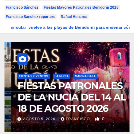
Francisco Sánchez
Fiestas Mayores Patronales Benidorm 2025
Francisco Sánchez reportero
Rafael Henares
visibilizar la prevención del suicidio
‘Mirada circular’ vuel
FIESTAS Y VENTOS
LA NUCIA
MARINA BAJA
FIESTAS PATRONALES
DE LA NUCIA DEL 14 AL
18 DE AGOSTO 2026
0
AGOSTO 5, 2026
FRANCISCO