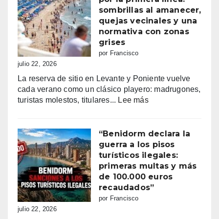
la
sombrillas al amanecer,
programación
quejas vecinales y una
completa
normativa con zonas
de
grises
los
por Francisco
Moros
julio 22, 2026
y
La reserva de sitio en Levante y Poniente vuelve
Cristianos
cada verano como un clásico playero: madrugones,
de
:
turistas molestos, titulares...
Lee más
Villajoyosa
Benidorm
2026
y
la
“Benidorm declara la
batalla
guerra a los pisos
por
turísticos ilegales:
la
primeras multas y más
primera
de 100.000 euros
línea:
recaudados”
sombrillas
por Francisco
al
julio 22, 2026
amanecer,