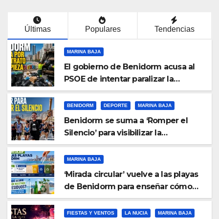
Últimas
Populares
Tendencias
MARINA BAJA
El gobierno de Benidorm acusa al
PSOE de intentar paralizar la
gestión municipal tras recurrir el
contrato de limpieza
BENIDORM
DEPORTE
MARINA BAJA
Benidorm se suma a ‘Romper el
Silencio’ para visibilizar la
prevención del suicidio
MARINA BAJA
‘Mirada circular’ vuelve a las playas
de Benidorm para enseñar cómo
separar y reciclar los residuos
FIESTAS Y VENTOS
LA NUCIA
MARINA BAJA