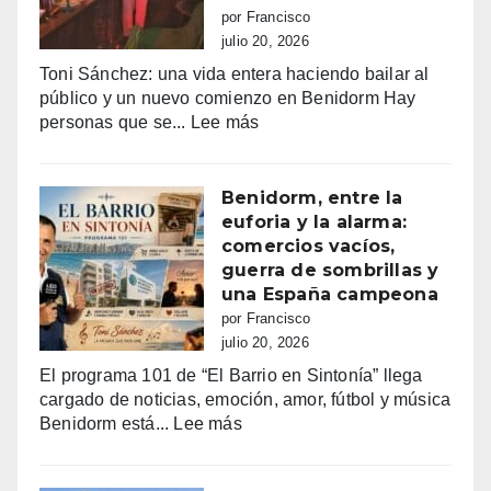
por Francisco
julio 20, 2026
Toni Sánchez: una vida entera haciendo bailar al
público y un nuevo comienzo en Benidorm Hay
:
personas que se...
Lee más
Toni
Sánchez:
68
Benidorm, entre la
años
euforia y la alarma:
de
comercios vacíos,
vida,
guerra de sombrillas y
música
una España campeona
y
por Francisco
sueños
julio 20, 2026
que
El programa 101 de “El Barrio en Sintonía” llega
siguen
cargado de noticias, emoción, amor, fútbol y música
haciendo
:
Benidorm está...
Lee más
bailar
Benidorm,
a
entre
Benidorm