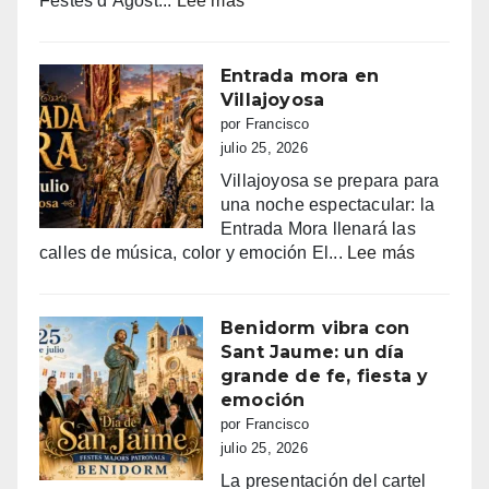
Festes d’Agost...
Lee más
FIESTAS
PATRONALES
DE
Entrada mora en
LA
Villajoyosa
NUCIA
por Francisco
DEL
julio 25, 2026
14
Villajoyosa se prepara para
AL
una noche espectacular: la
18
Entrada Mora llenará las
DE
:
calles de música, color y emoción El...
Lee más
AGOSTO
Entrada
2026
mora
en
Benidorm vibra con
Villajoyo
Sant Jaume: un día
grande de fe, fiesta y
emoción
por Francisco
julio 25, 2026
La presentación del cartel