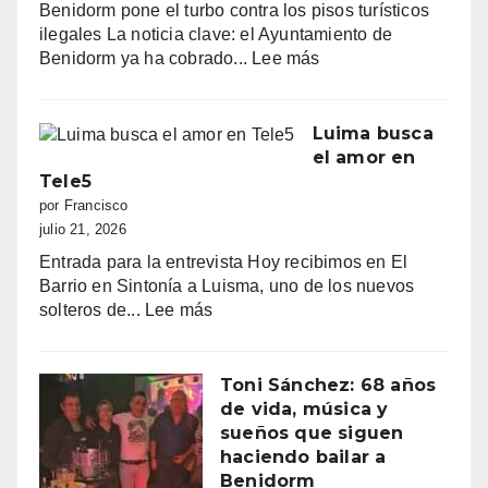
Benidorm pone el turbo contra los pisos turísticos
quejas
ilegales La noticia clave: el Ayuntamiento de
vecinales
:
Benidorm ya ha cobrado...
Lee más
y
“Benidorm
una
declara
normativa
la
Luima busca
con
guerra
el amor en
zonas
a
Tele5
grises
los
por Francisco
pisos
julio 21, 2026
turísticos
Entrada para la entrevista Hoy recibimos en El
ilegales:
Barrio en Sintonía a Luisma, uno de los nuevos
primeras
:
solteros de...
Lee más
multas
Luima
y
busca
más
el
Toni Sánchez: 68 años
de
amor
de vida, música y
100.000
en
sueños que siguen
euros
Tele5
haciendo bailar a
recaudados”
Benidorm