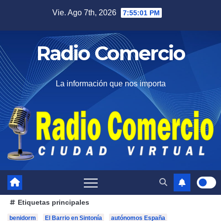
Saltar
Vie. Ago 7th, 2026
7:55:03 PM
al
contenido
Radio Comercio
La información que nos importa
Etiquetas principales
benidorm
El Barrio en Sintonía
autónomos España