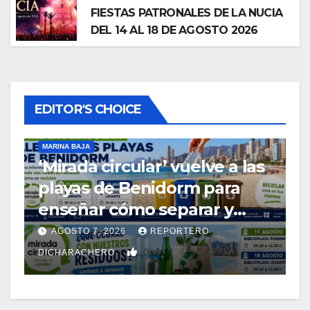
FIESTAS PATRONALES DE LA NUCIA
DEL 14 AL 18 DE AGOSTO 2026
EDITOR'S CHOICE
MARINA BAJA
‘Mirada circular’ vuelve a las
F
F
playas de Benidorm para
N
enseñar cómo separar y
A
reciclar los residuos
AGOSTO 7, 2026
REPORTERO
0
DICHARACHERO