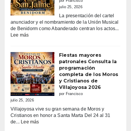
por Francisco
julio 25, 2026
La presentación del cartel
anunciador y el nombramiento de la Unión Musical
de Benidorm como Abanderado centran los actos...
:
Lee más
Benidorm
vibra
con
Fiestas mayores
Sant
patronales Consulta la
Jaume:
programación
un
completa de los Moros
día
y Cristianos de
grande
Villajoyosa 2026
de
por Francisco
fe,
julio 25, 2026
fiesta
Villajoyosa vive su gran semana de Moros y
y
Cristianos en honor a Santa Marta Del 24 al 31
emoción
:
de...
Lee más
Fiestas