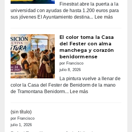
tradicional
Finestrat abre la puerta a la
procesión
universidad con ayudas de hasta 1.200 euros para
marinera
:
sus jóvenes El Ayuntamiento destina...
Lee más
Últimos
días
para
El color toma la Casa
pedir
del Fester con alma
las
manchega y corazón
ayudas
benidormense
de
por Francisco
Finestrat
julio 8, 2026
a
La pintura vuelve a llenar de
estudian
color la Casa del Fester de Benidorm de la mano
hasta
:
de Tramontana Benidorm...
Lee más
1.200
El
€
color
por
toma
(sin título)
joven
la
por Francisco
Casa
julio 1, 2026
del