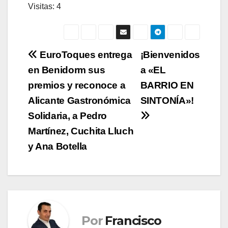
Visitas: 4
Navegación
EuroToques entrega
¡Bienvenidos
en Benidorm sus
a «EL
de
premios y reconoce a
BARRIO EN
entradas
Alicante Gastronómica
SINTONÍA»!
Solidaria, a Pedro
Martínez, Cuchita Lluch
y Ana Botella
Por
Francisco