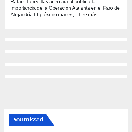
Rafael Torrecillas acercará al público la
Fester
importancia de la Operación Atalanta en el Faro de
con
:
Alejandría El próximo martes,...
Lee más
alma
(sin
manchega
título)
y
corazón
benidormense
You missed