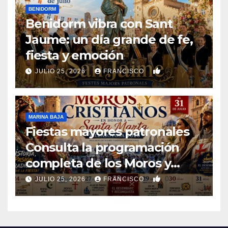
BENIDORM
Benidorm vibra con Sant
Jaume: un día grande de fe,
fiesta y emoción
0
JULIO 25, 2026
FRANCISCO
MARINA BAJA
Fiestas mayores patronales
Consulta la programación
completa de los Moros y
Cristianos de Villajoyosa 2026
0
JULIO 25, 2026
FRANCISCO