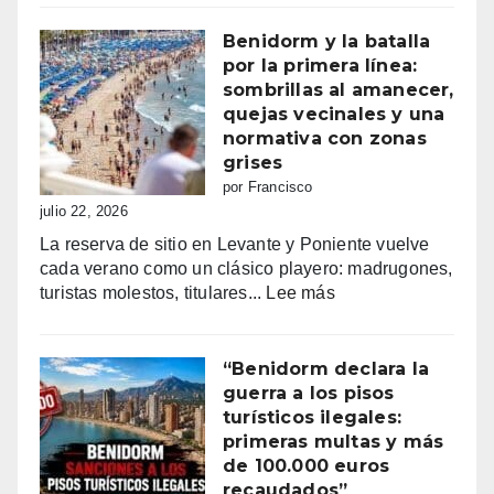
mayores
patronales
Benidorm y la batalla
Consulta
por la primera línea:
la
sombrillas al amanecer,
programación
quejas vecinales y una
completa
normativa con zonas
de
grises
los
por Francisco
Moros
julio 22, 2026
y
La reserva de sitio en Levante y Poniente vuelve
Cristianos
cada verano como un clásico playero: madrugones,
de
:
turistas molestos, titulares...
Lee más
Villajoyosa
Benidorm
2026
y
la
“Benidorm declara la
batalla
guerra a los pisos
por
turísticos ilegales:
la
primeras multas y más
primera
de 100.000 euros
línea:
recaudados”