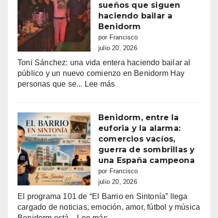
en
sueños que siguen
euros
Tele5
haciendo bailar a
recaudados”
Benidorm
por Francisco
julio 20, 2026
Toni Sánchez: una vida entera haciendo bailar al
público y un nuevo comienzo en Benidorm Hay
:
personas que se...
Lee más
Toni
Sánchez:
68
Benidorm, entre la
años
euforia y la alarma:
de
comercios vacíos,
vida,
guerra de sombrillas y
música
una España campeona
y
por Francisco
sueños
julio 20, 2026
que
El programa 101 de “El Barrio en Sintonía” llega
siguen
cargado de noticias, emoción, amor, fútbol y música
haciendo
:
Benidorm está...
Lee más