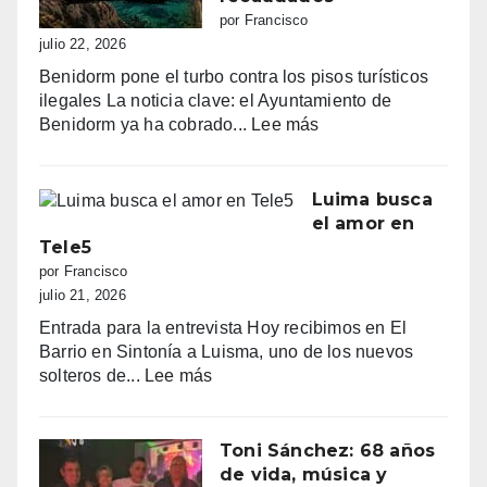
sombrillas
por Francisco
al
julio 22, 2026
amanecer,
Benidorm pone el turbo contra los pisos turísticos
quejas
ilegales La noticia clave: el Ayuntamiento de
vecinales
:
Benidorm ya ha cobrado...
Lee más
y
“Benidorm
una
declara
normativa
la
Luima busca
con
guerra
el amor en
zonas
a
Tele5
grises
los
por Francisco
pisos
julio 21, 2026
turísticos
Entrada para la entrevista Hoy recibimos en El
ilegales:
Barrio en Sintonía a Luisma, uno de los nuevos
primeras
:
solteros de...
Lee más
multas
Luima
y
busca
más
el
Toni Sánchez: 68 años
de
amor
de vida, música y
100.000