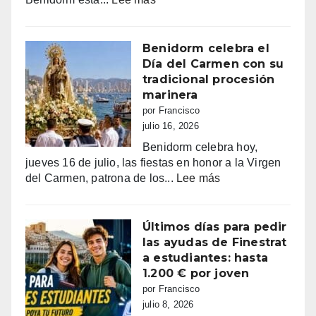
bailar
Benidorm,
a
entre
Benidorm
la
Benidorm celebra el
euforia
Día del Carmen con su
y
tradicional procesión
la
marinera
alarma:
por Francisco
comercios
julio 16, 2026
vacíos,
Benidorm celebra hoy,
guerra
jueves 16 de julio, las fiestas en honor a la Virgen
de
:
del Carmen, patrona de los...
Lee más
sombrillas
Benidorm
y
celebra
una
el
Últimos días para pedir
España
Día
las ayudas de Finestrat
campeona
del
a estudiantes: hasta
Carmen
1.200 € por joven
con
por Francisco
su
julio 8, 2026