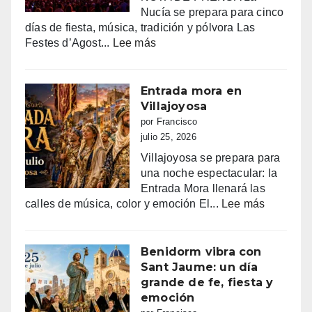
Nucía se prepara para cinco
días de fiesta, música, tradición y pólvora Las
:
Festes d’Agost...
Lee más
FIESTAS
PATRONALES
DE
Entrada mora en
LA
Villajoyosa
NUCIA
por Francisco
DEL
julio 25, 2026
14
Villajoyosa se prepara para
AL
una noche espectacular: la
18
Entrada Mora llenará las
DE
:
calles de música, color y emoción El...
Lee más
AGOSTO
Entrada
2026
mora
en
Benidorm vibra con
Villajoyo
Sant Jaume: un día
grande de fe, fiesta y
emoción