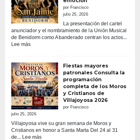
emoción
por Francisco
julio 25, 2026
La presentación del cartel
anunciador y el nombramiento de la Unión Musical
de Benidorm como Abanderado centran los actos...
:
Lee más
Benidorm
vibra
con
Fiestas mayores
Sant
patronales Consulta la
Jaume:
programación
un
completa de los Moros
día
y Cristianos de
grande
Villajoyosa 2026
de
por Francisco
fe,
julio 25, 2026
fiesta
Villajoyosa vive su gran semana de Moros y
y
Cristianos en honor a Santa Marta Del 24 al 31
emoción
:
de...
Lee más