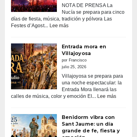
NOTA DE PRENSA La
Nucía se prepara para cinco
días de fiesta, música, tradición y pólvora Las
:
Festes d’Agost...
Lee más
FIESTAS
PATRONALES
DE
Entrada mora en
LA
Villajoyosa
NUCIA
por Francisco
DEL
julio 25, 2026
14
Villajoyosa se prepara para
AL
una noche espectacular: la
18
Entrada Mora llenará las
DE
:
calles de música, color y emoción El...
Lee más
AGOSTO
Entrada
2026
mora
en
Benidorm vibra con
Villajoyo
Sant Jaume: un día
grande de fe, fiesta y