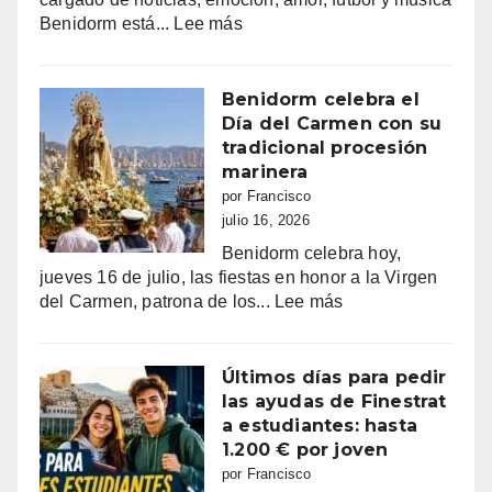
haciendo
:
Benidorm está...
Lee más
bailar
Benidorm,
a
entre
Benidorm
la
Benidorm celebra el
euforia
Día del Carmen con su
y
tradicional procesión
la
marinera
alarma:
por Francisco
comercios
julio 16, 2026
vacíos,
Benidorm celebra hoy,
guerra
jueves 16 de julio, las fiestas en honor a la Virgen
de
:
del Carmen, patrona de los...
Lee más
sombrillas
Benidorm
y
celebra
una
el
Últimos días para pedir
España
Día
las ayudas de Finestrat
campeona
del
a estudiantes: hasta
Carmen
1.200 € por joven
con
por Francisco