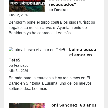
línea:
recaudados”
sombrillas
por Francisco
al
julio 22, 2026
amanecer,
Benidorm pone el turbo contra los pisos turísticos
quejas
ilegales La noticia clave: el Ayuntamiento de
vecinales
:
Benidorm ya ha cobrado...
Lee más
y
“Benidorm
una
declara
normativa
la
Luima busca
con
guerra
el amor en
zonas
a
Tele5
grises
los
por Francisco
pisos
julio 21, 2026
turísticos
Entrada para la entrevista Hoy recibimos en El
ilegales:
Barrio en Sintonía a Luisma, uno de los nuevos
primeras
:
solteros de...
Lee más
multas
Luima
y
busca
más
el
Toni Sánchez: 68 años
de