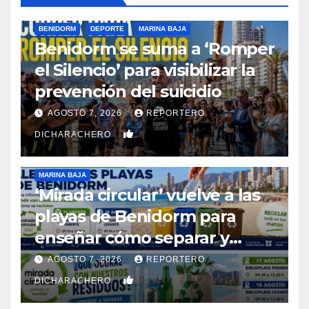
BENIDORM
DEPORTE
MARINA BAJA
Benidorm se suma a ‘Romper
el Silencio’ para visibilizar la
prevención del suicidio
AGOSTO 7, 2026
REPORTERO
0
DICHARACHERO
MARINA BAJA
‘Mirada circular’ vuelve a las
playas de Benidorm para
enseñar cómo separar y
reciclar los residuos
AGOSTO 7, 2026
REPORTERO
0
DICHARACHERO