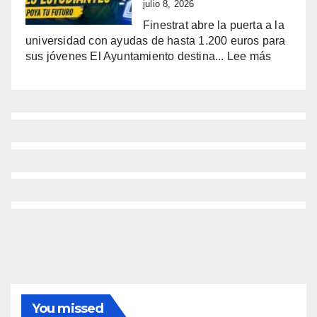
su
julio 8, 2026
tradicional
Finestrat abre la puerta a la
procesión
universidad con ayudas de hasta 1.200 euros para
marinera
:
sus jóvenes El Ayuntamiento destina...
Lee más
Últimos
días
para
pedir
las
ayudas
de
Finestrat
a
estudian
hasta
1.200
€
por
joven
You missed