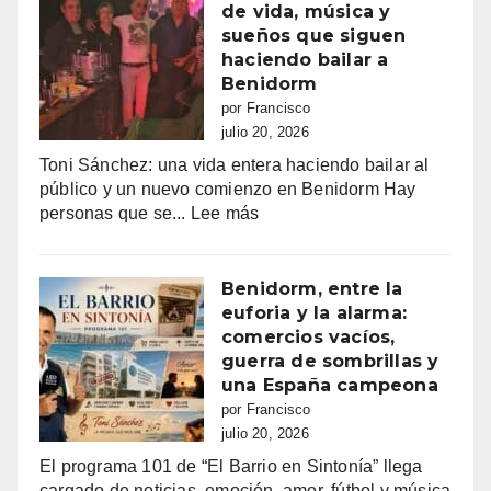
amor
de vida, música y
100.000
en
sueños que siguen
euros
Tele5
haciendo bailar a
recaudados”
Benidorm
por Francisco
julio 20, 2026
Toni Sánchez: una vida entera haciendo bailar al
público y un nuevo comienzo en Benidorm Hay
:
personas que se...
Lee más
Toni
Sánchez:
68
Benidorm, entre la
años
euforia y la alarma:
de
comercios vacíos,
vida,
guerra de sombrillas y
música
una España campeona
y
por Francisco
sueños
julio 20, 2026
que
El programa 101 de “El Barrio en Sintonía” llega
siguen
cargado de noticias, emoción, amor, fútbol y música