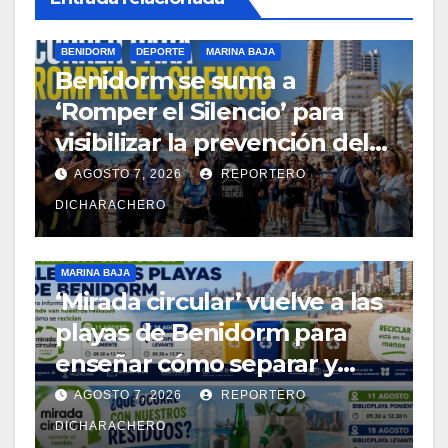
BENIDORM
DEPORTE
MARINA BAJA
Benidorm se suma a
‘Romper el Silencio’ para
visibilizar la prevención del
suicidio
AGOSTO 7, 2026
REPORTERO
DICHARACHERO
MARINA BAJA
‘Mirada circular’ vuelve a las
playas de Benidorm para
enseñar cómo separar y
reciclar los residuos
AGOSTO 7, 2026
REPORTERO
DICHARACHERO