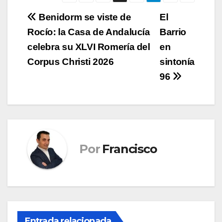
Navegación
Benidorm se viste de
El
Rocío: la Casa de Andalucía
Barrio
de
celebra su XLVI Romería del
en
entradas
Corpus Christi 2026
sintonía
96
Por
Francisco
Entrada relacionada