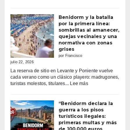
Fiestas
mayores
patronales
Benidorm y la batalla
Consulta
por la primera línea:
la
sombrillas al amanecer,
programación
quejas vecinales y una
completa
normativa con zonas
de
grises
los
por Francisco
Moros
julio 22, 2026
y
La reserva de sitio en Levante y Poniente vuelve
Cristianos
cada verano como un clásico playero: madrugones,
de
:
turistas molestos, titulares...
Lee más
Villajoyosa
Benidorm
2026
y
la
“Benidorm declara la
batalla
guerra a los pisos
por
turísticos ilegales:
la
primeras multas y más
primera
de 100.000 euros