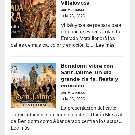
LA
Villajoyosa
NUCIA
por Francisco
DEL
julio 25, 2026
14
Villajoyosa se prepara para
AL
una noche espectacular: la
18
Entrada Mora llenará las
DE
:
calles de música, color y emoción El...
Lee más
AGOSTO
Entrada
2026
mora
en
Benidorm vibra con
Villajoyo
Sant Jaume: un día
grande de fe, fiesta y
emoción
por Francisco
julio 25, 2026
La presentación del cartel
anunciador y el nombramiento de la Unión Musical
de Benidorm como Abanderado centran los actos...
:
Lee más
Benidorm