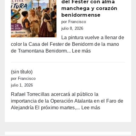
pedir
del Fester con alma
las
manchega y corazón
ayudas
benidormense
de
por Francisco
Finestrat
julio 8, 2026
a
La pintura vuelve a llenar de
estudian
color la Casa del Fester de Benidorm de la mano
hasta
:
de Tramontana Benidorm...
Lee más
1.200
El
€
color
por
toma
(sin título)
joven
la
por Francisco
Casa
julio 1, 2026
del
Rafael Torrecillas acercará al público la
Fester
importancia de la Operación Atalanta en el Faro de
con
:
Alejandría El próximo martes,...
Lee más
alma
(sin
manchega
título)
y
corazón