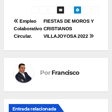
Navegación
Empleo
FIESTAS DE MOROS Y
Colaborativo
CRISTIANOS
de
Circular.
VILLAJOYOSA 2022
entradas
Por
Francisco
Entrada relacionada