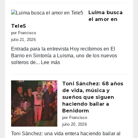
una
declara
normativa
la
Luima busca
con
guerra
el amor en
zonas
a
Tele5
grises
los
por Francisco
pisos
julio 21, 2026
turísticos
Entrada para la entrevista Hoy recibimos en El
ilegales:
Barrio en Sintonía a Luisma, uno de los nuevos
primeras
:
solteros de...
Lee más
multas
Luima
y
busca
más
el
Toni Sánchez: 68 años
de
amor
de vida, música y
100.000
en
sueños que siguen
euros
Tele5
haciendo bailar a
recaudados”
Benidorm
por Francisco
julio 20, 2026
Toni Sánchez: una vida entera haciendo bailar al