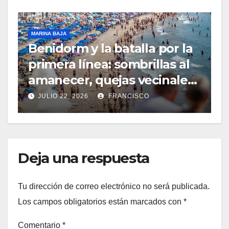
MARINA BAJA
Benidorm y la batalla por la
primera línea: sombrillas al
amanecer, quejas vecinales
y una normativa con zonas
JULIO 22, 2026
FRANCISCO
grises
Deja una respuesta
Tu dirección de correo electrónico no será publicada.
Los campos obligatorios están marcados con
*
Comentario
*