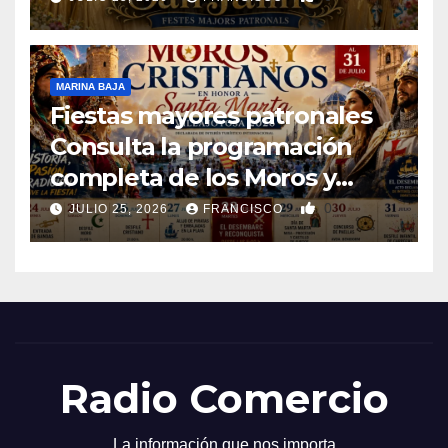
MARINA BAJA
Fiestas mayores patronales
Consulta la programación
completa de los Moros y
Cristianos de Villajoyosa 2026
0
JULIO 25, 2026
FRANCISCO
Radio Comercio
La información que nos importa