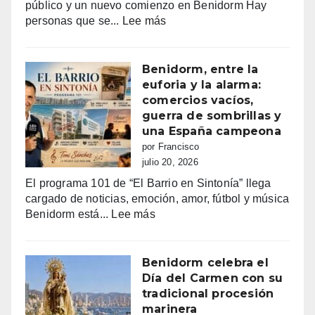
público y un nuevo comienzo en Benidorm Hay
:
personas que se...
Lee más
Toni
Sánchez:
68
Benidorm, entre la
años
euforia y la alarma:
de
comercios vacíos,
vida,
guerra de sombrillas y
música
una España campeona
y
por Francisco
sueños
julio 20, 2026
que
El programa 101 de “El Barrio en Sintonía” llega
siguen
cargado de noticias, emoción, amor, fútbol y música
haciendo
:
Benidorm está...
Lee más
bailar
Benidorm,
a
entre
Benidorm
la
Benidorm celebra el
euforia
Día del Carmen con su
y
tradicional procesión
la
marinera