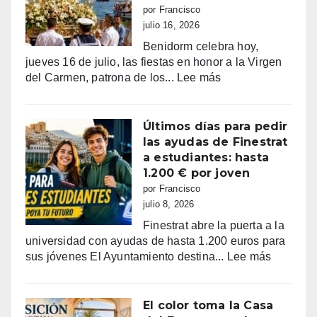
alarma:
por Francisco
comercios
julio 16, 2026
vacíos,
Benidorm celebra hoy,
guerra
jueves 16 de julio, las fiestas en honor a la Virgen
de
:
del Carmen, patrona de los...
Lee más
sombrillas
Benidorm
y
celebra
una
el
Últimos días para pedir
España
Día
las ayudas de Finestrat
campeona
del
a estudiantes: hasta
Carmen
1.200 € por joven
con
por Francisco
su
julio 8, 2026
tradicional
Finestrat abre la puerta a la
procesión
universidad con ayudas de hasta 1.200 euros para
marinera
:
sus jóvenes El Ayuntamiento destina...
Lee más
Últimos
días
para
El color toma la Casa