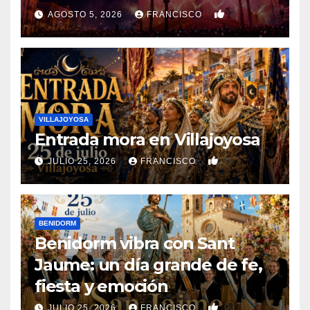
0
AGOSTO 5, 2026
FRANCISCO
VILLAJOYOSA
Entrada mora en Villajoyosa
0
JULIO 25, 2026
FRANCISCO
BENIDORM
Benidorm vibra con Sant
Jaume: un día grande de fe,
fiesta y emoción
0
JULIO 25, 2026
FRANCISCO