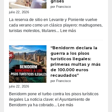
de
grises
los
por Francisco
Moros
julio 22, 2026
y
La reserva de sitio en Levante y Poniente vuelve
Cristianos
cada verano como un clásico playero: madrugones,
de
:
turistas molestos, titulares...
Lee más
Villajoyosa
Benidorm
2026
y
la
“Benidorm declara la
batalla
guerra a los pisos
por
turísticos ilegales:
la
primeras multas y más
primera
de 100.000 euros
línea:
recaudados”
sombrillas
por Francisco
al
julio 22, 2026
amanecer,
Benidorm pone el turbo contra los pisos turísticos
quejas
ilegales La noticia clave: el Ayuntamiento de
vecinales
:
Benidorm ya ha cobrado...
Lee más
y
“Benidorm