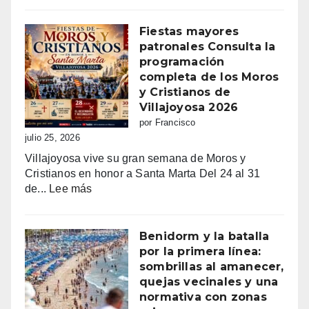
vibra
con
Fiestas mayores
Sant
patronales Consulta la
Jaume:
programación
un
completa de los Moros
día
y Cristianos de
grande
Villajoyosa 2026
de
por Francisco
fe,
julio 25, 2026
fiesta
Villajoyosa vive su gran semana de Moros y
y
Cristianos en honor a Santa Marta Del 24 al 31
emoción
:
de...
Lee más
Fiestas
mayores
patronales
Benidorm y la batalla
Consulta
por la primera línea:
la
sombrillas al amanecer,
programación
quejas vecinales y una
completa
normativa con zonas