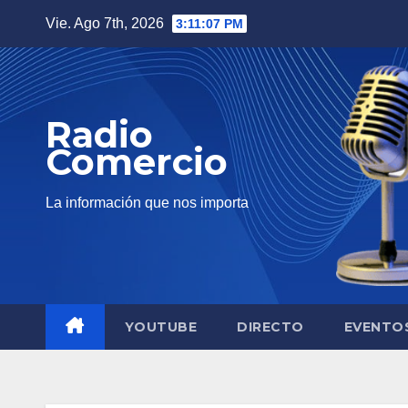
Saltar
Vie. Ago 7th, 2026
3:11:08 PM
al
contenido
Radio
Comercio
La información que nos importa
YOUTUBE
DIRECTO
EVENTO