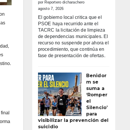
por Reportero dicharachero
agosto 7, 2026
con
El gobierno local critica que el
las
PSOE haya recurrido ante el
TACRC la licitación de limpieza
de dependencias municipales. El
recurso no suspende por ahora el
idad,
procedimiento, que continúa en
es
fase de presentación de ofertas.
stino.
Benidor
m se
suma a
‘Romper
el
Silencio’
final
para
visibilizar la prevención del
forma
suicidio