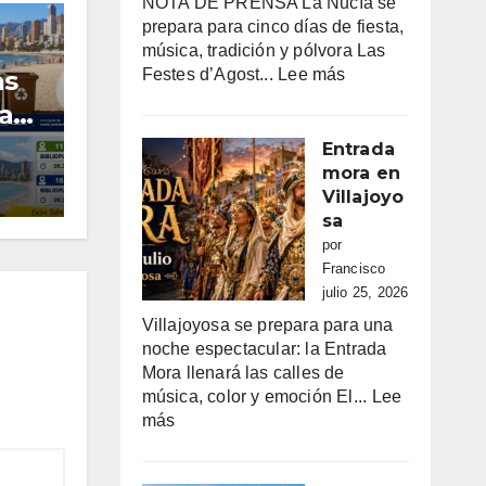
NOTA DE PRENSA La Nucía se
prepara para cinco días de fiesta,
música, tradición y pólvora Las
:
Festes d’Agost...
Lee más
as
FIESTAS
a
PATRONALES
DE
Entrada
LA
mora en
 los
O
NUCIA
Villajoyo
DEL
sa
14
por
AL
Francisco
18
julio 25, 2026
DE
Villajoyosa se prepara para una
AGOSTO
noche espectacular: la Entrada
2026
Mora llenará las calles de
música, color y emoción El...
Lee
:
más
Entrada
mora