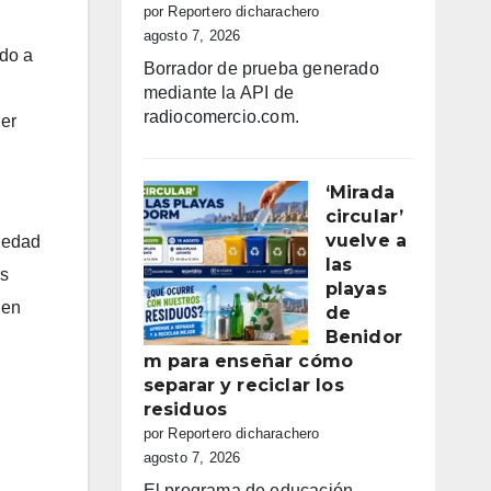
por Reportero dicharachero
agosto 7, 2026
ndo a
Borrador de prueba generado
mediante la API de
radiocomercio.com.
ner
‘Mirada
circular’
vuelve a
ciedad
las
os
playas
 en
de
Benidor
m para enseñar cómo
separar y reciclar los
residuos
por Reportero dicharachero
agosto 7, 2026
El programa de educación