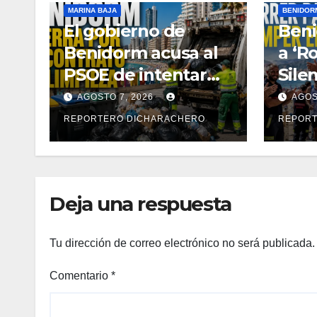
MARINA BAJA
BENIDOR
El gobierno de
Ben
Benidorm acusa al
a ‘R
PSOE de intentar
Sile
paralizar la gestión
visib
AGOSTO 7, 2026
AGOS
municipal tras
prev
REPORTERO DICHARACHERO
REPORT
recurrir el contrato
suic
de limpieza
Deja una respuesta
Tu dirección de correo electrónico no será publicada.
Comentario
*