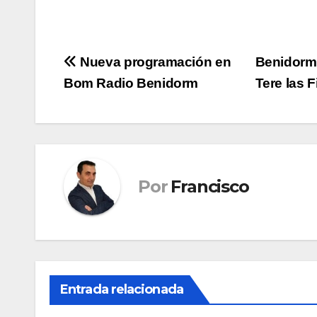
Navegación
Nueva programación en
Benidorm 
Bom Radio Benidorm
Tere las 
de
entradas
Por
Francisco
Entrada relacionada