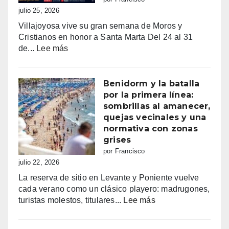
fe,
julio 25, 2026
fiesta
Villajoyosa vive su gran semana de Moros y
y
Cristianos en honor a Santa Marta Del 24 al 31
emoción
:
de...
Lee más
Fiestas
mayores
patronales
Benidorm y la batalla
Consulta
por la primera línea:
la
sombrillas al amanecer,
programación
quejas vecinales y una
completa
normativa con zonas
de
grises
los
por Francisco
Moros
julio 22, 2026
y
La reserva de sitio en Levante y Poniente vuelve
Cristianos
cada verano como un clásico playero: madrugones,
de
:
turistas molestos, titulares...
Lee más
Villajoyosa
Benidorm
2026
y