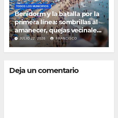
TODOS LOS MUNICIPIOS.
Benidorm y la batalla por la
primera línea: sombrillas al
amanecer, quejas vecinales
y una normativa con zonas
JULIO 22, 2026
FRANCISCO
grises
Deja un comentario