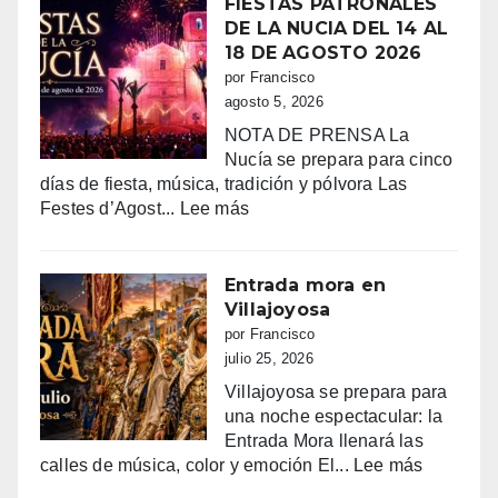
FIESTAS PATRONALES
DE LA NUCIA DEL 14 AL
18 DE AGOSTO 2026
por Francisco
agosto 5, 2026
NOTA DE PRENSA La
Nucía se prepara para cinco
días de fiesta, música, tradición y pólvora Las
:
Festes d’Agost...
Lee más
FIESTAS
PATRONALES
DE
Entrada mora en
LA
Villajoyosa
NUCIA
por Francisco
DEL
julio 25, 2026
14
Villajoyosa se prepara para
AL
una noche espectacular: la
18
Entrada Mora llenará las
DE
:
calles de música, color y emoción El...
Lee más
AGOSTO
Entrada