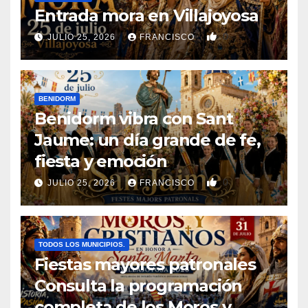
Entrada mora en Villajoyosa
0
JULIO 25, 2026
FRANCISCO
BENIDORM
Benidorm vibra con Sant
Jaume: un día grande de fe,
fiesta y emoción
0
JULIO 25, 2026
FRANCISCO
TODOS LOS MUNICIPIOS.
Fiestas mayores patronales
Consulta la programación
completa de los Moros y