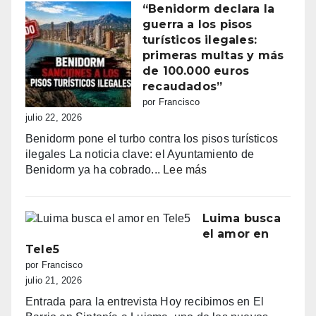
la
“Benidorm declara la
batalla
guerra a los pisos
por
turísticos ilegales:
la
primeras multas y más
primera
de 100.000 euros
línea:
recaudados”
sombrillas
por Francisco
al
julio 22, 2026
amanecer,
Benidorm pone el turbo contra los pisos turísticos
quejas
ilegales La noticia clave: el Ayuntamiento de
vecinales
:
Benidorm ya ha cobrado...
Lee más
y
“Benidorm
una
declara
normativa
la
Luima busca
con
guerra
el amor en
zonas
a
Tele5
grises
los
por Francisco
pisos
julio 21, 2026
turísticos
Entrada para la entrevista Hoy recibimos en El
ilegales: