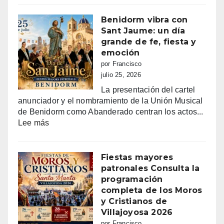
2026
mora
en
Benidorm vibra con
Villajoyo
Sant Jaume: un día
grande de fe, fiesta y
emoción
por Francisco
julio 25, 2026
La presentación del cartel
anunciador y el nombramiento de la Unión Musical
de Benidorm como Abanderado centran los actos...
:
Lee más
Benidorm
vibra
con
Fiestas mayores
Sant
patronales Consulta la
Jaume:
programación
un
completa de los Moros
día
y Cristianos de
grande
Villajoyosa 2026
de
por Francisco