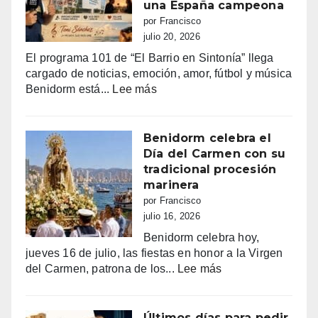
música
una España campeona
y
por Francisco
sueños
julio 20, 2026
que
El programa 101 de “El Barrio en Sintonía” llega
siguen
cargado de noticias, emoción, amor, fútbol y música
haciendo
:
Benidorm está...
Lee más
bailar
Benidorm,
a
entre
Benidorm
la
Benidorm celebra el
euforia
Día del Carmen con su
y
tradicional procesión
la
marinera
alarma:
por Francisco
comercios
julio 16, 2026
vacíos,
Benidorm celebra hoy,
guerra
jueves 16 de julio, las fiestas en honor a la Virgen
de
:
del Carmen, patrona de los...
Lee más
sombrillas
Benidorm
y
celebra
una
el
Últimos días para pedir