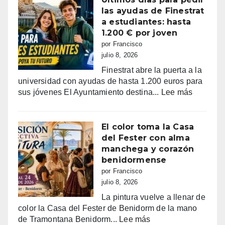
España
Día
las ayudas de Finestrat
campeona
del
a estudiantes: hasta
Carmen
1.200 € por joven
con
por Francisco
su
julio 8, 2026
tradicional
Finestrat abre la puerta a la
procesión
universidad con ayudas de hasta 1.200 euros para
marinera
:
sus jóvenes El Ayuntamiento destina...
Lee más
Últimos
días
para
El color toma la Casa
pedir
del Fester con alma
las
manchega y corazón
ayudas
benidormense
de
por Francisco
Finestrat
julio 8, 2026
a
La pintura vuelve a llenar de
estudian
color la Casa del Fester de Benidorm de la mano
hasta
:
de Tramontana Benidorm...
Lee más
1.200