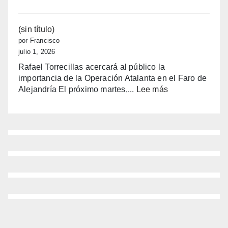
El
€
color
por
toma
(sin título)
joven
la
por Francisco
Casa
julio 1, 2026
del
Rafael Torrecillas acercará al público la
Fester
importancia de la Operación Atalanta en el Faro de
con
:
Alejandría El próximo martes,...
Lee más
alma
(sin
manchega
título)
y
corazón
benidormense