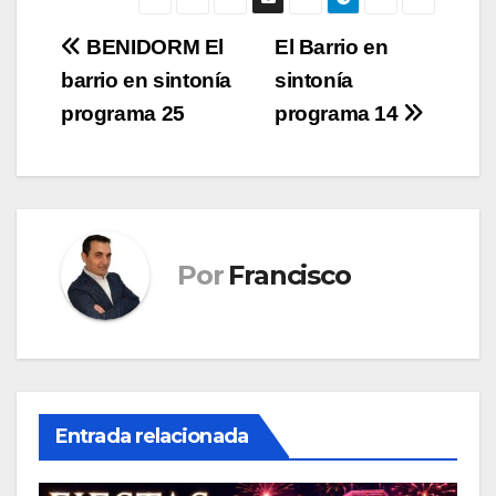
Navegación
BENIDORM El
El Barrio en
barrio en sintonía
sintonía
de
programa 25
programa 14
entradas
Por
Francisco
Entrada relacionada