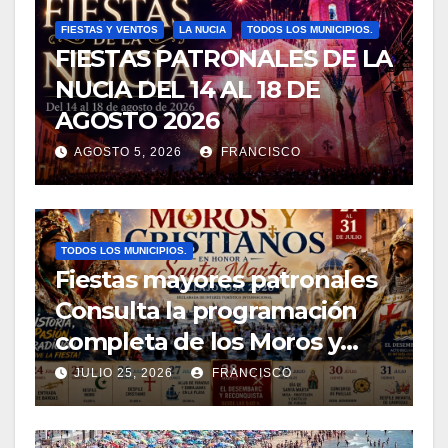
FIESTAS Y VENTOS
LA NUCIA
TODOS LOS MUNICIPIOS.
FIESTAS PATRONALES DE LA
NUCIA DEL 14 AL 18 DE
AGOSTO 2026
AGOSTO 5, 2026
FRANCISCO
TODOS LOS MUNICIPIOS.
Fiestas mayores patronales
Consulta la programación
completa de los Moros y
Cristianos de Villajoyosa
JULIO 25, 2026
FRANCISCO
2026