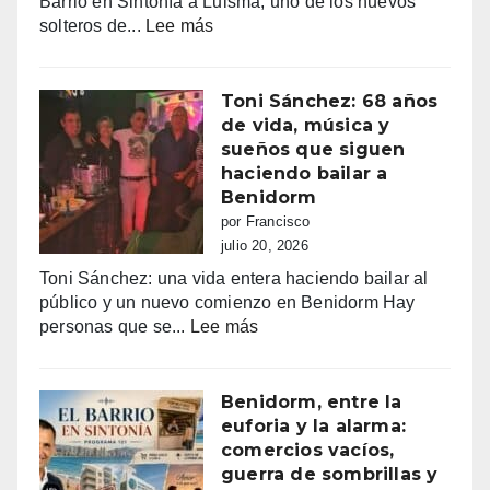
Barrio en Sintonía a Luisma, uno de los nuevos
primeras
:
solteros de...
Lee más
multas
Luima
y
busca
más
el
Toni Sánchez: 68 años
de
amor
de vida, música y
100.000
en
sueños que siguen
euros
Tele5
haciendo bailar a
recaudados”
Benidorm
por Francisco
julio 20, 2026
Toni Sánchez: una vida entera haciendo bailar al
público y un nuevo comienzo en Benidorm Hay
:
personas que se...
Lee más
Toni
Sánchez:
68
Benidorm, entre la
años
euforia y la alarma:
de
comercios vacíos,
vida,
guerra de sombrillas y