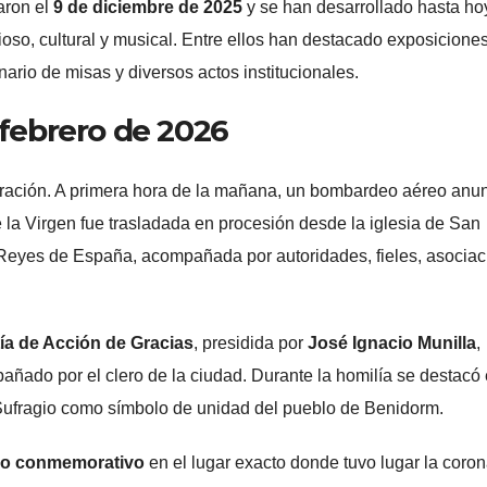
aron el
9 de diciembre de 2025
y se han desarrollado hasta ho
ioso, cultural y musical. Entre ellos han destacado exposicione
nario de misas y diversos actos institucionales.
 febrero de 2026
moración. A primera hora de la mañana, un bombardeo aéreo anu
e la Virgen fue trasladada en procesión desde la iglesia de San
 Reyes de España, acompañada por autoridades, fieles, asocia
ía de Acción de Gracias
, presidida por
José Ignacio Munilla
,
añado por el clero de la ciudad. Durante la homilía se destacó 
del Sufragio como símbolo de unidad del pueblo de Benidorm.
jo conmemorativo
en el lugar exacto donde tuvo lugar la coro