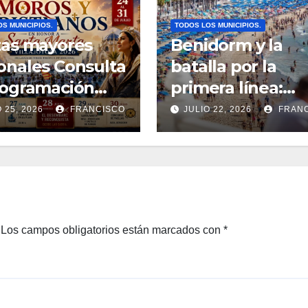
S MUNICIPIOS.
TODOS LOS MUNICIPIOS.
tas mayores
Benidorm y la
onales Consulta
batalla por la
rogramación
primera línea:
leta de los
sombrillas al
 25, 2026
FRANCISCO
JULIO 22, 2026
FRANC
s y Cristianos
amanecer, queja
illajoyosa 2026
vecinales y una
normativa con
zonas grises
Los campos obligatorios están marcados con
*