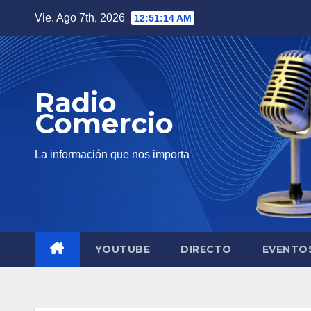
Saltar
Vie. Ago 7th, 2026
12:51:15 AM
al
contenido
Radio
Comercio
La información que nos importa
YOUTUBE
DIRECTO
EVENTO