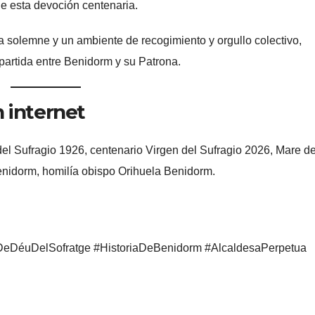
e esta devoción centenaria.
 solemne y un ambiente de recogimiento y orgullo colectivo,
mpartida entre Benidorm y su Patrona.
 internet
del Sufragio 1926, centenario Virgen del Sufragio 2026, Mare d
Benidorm, homilía obispo Orihuela Benidorm.
DeDéuDelSofratge #HistoriaDeBenidorm #AlcaldesaPerpetua