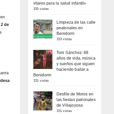
vitales para la salud infantil»
335 vistas
 en
Limpieza de las calle
l
2 de
peatonales en
a
Benidorm
333 vistas
Toni Sánchez: 68
años de vida, música
y sueños que siguen
haciendo bailar a
uerra
Benidorm
ldesa
331 vistas
Desfile de Moros en
las fiestas patronales
de Villajoyosa
331 vistas