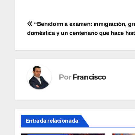
Navegación
“Benidorm a examen: inmigración, gr
doméstica y un centenario que hace hist
de
entradas
Por
Francisco
Entrada relacionada
FIESTAS Y VENTOS
LA NUCIA