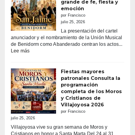
grande de fe, fiesta y
emoción
por Francisco
julio 25, 2026
La presentación del cartel
anunciador y el nombramiento de la Unión Musical
de Benidorm como Abanderado centran los actos...
:
Lee más
Benidorm
vibra
con
Fiestas mayores
Sant
patronales Consulta la
Jaume:
programación
un
completa de los Moros
día
y Cristianos de
grande
Villajoyosa 2026
de
por Francisco
fe,
julio 25, 2026
fiesta
Villajoyosa vive su gran semana de Moros y
y
Cristianos en honor a Santa Marta Del 24 al 31