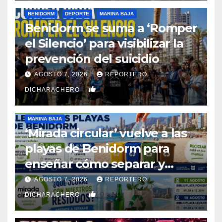
BENIDORM
DEPORTE
MARINA BAJA
Benidorm se suma a ‘Romper
el Silencio’ para visibilizar la
prevención del suicidio
AGOSTO 7, 2026
REPORTERO
0
DICHARACHERO
MARINA BAJA
‘Mirada circular’ vuelve a las
playas de Benidorm para
enseñar cómo separar y
reciclar los residuos
AGOSTO 7, 2026
REPORTERO
0
DICHARACHERO