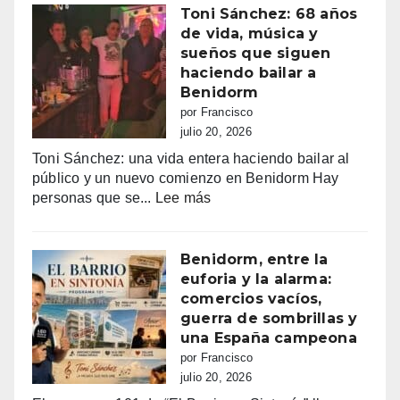
más
el
Toni Sánchez: 68 años
de
amor
de vida, música y
100.000
en
sueños que siguen
euros
Tele5
haciendo bailar a
recaudados”
Benidorm
por Francisco
julio 20, 2026
Toni Sánchez: una vida entera haciendo bailar al
público y un nuevo comienzo en Benidorm Hay
:
personas que se...
Lee más
Toni
Sánchez:
68
Benidorm, entre la
años
euforia y la alarma:
de
comercios vacíos,
vida,
guerra de sombrillas y
música
una España campeona
y
por Francisco
sueños
julio 20, 2026
que