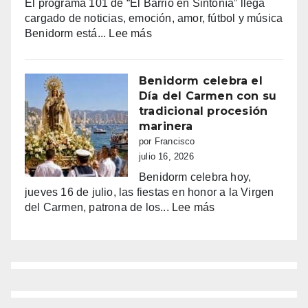
El programa 101 de “El Barrio en Sintonía” llega
siguen
cargado de noticias, emoción, amor, fútbol y música
haciendo
:
Benidorm está...
Lee más
bailar
Benidorm,
a
entre
Benidorm
la
Benidorm celebra el
euforia
Día del Carmen con su
y
tradicional procesión
la
marinera
alarma:
por Francisco
comercios
julio 16, 2026
vacíos,
Benidorm celebra hoy,
guerra
jueves 16 de julio, las fiestas en honor a la Virgen
de
:
del Carmen, patrona de los...
Lee más
sombrillas
Benidorm
y
celebra
una
el
España
Día
campeona
del
Carmen