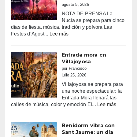
agosto 5, 2026
NOTA DE PRENSA La
Nucía se prepara para cinco
días de fiesta, música, tradición y pólvora Las
:
Festes d’Agost...
Lee más
FIESTAS
PATRONALES
DE
Entrada mora en
LA
Villajoyosa
NUCIA
por Francisco
DEL
julio 25, 2026
14
Villajoyosa se prepara para
AL
una noche espectacular: la
18
Entrada Mora llenará las
DE
:
calles de música, color y emoción El...
Lee más
AGOSTO
Entrada
2026
mora
en
Benidorm vibra con
Villajoyo
Sant Jaume: un día