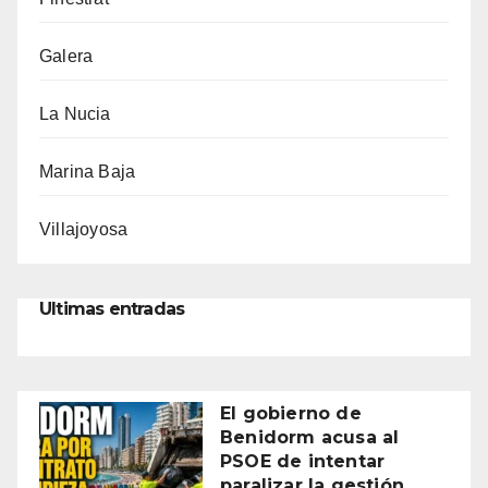
Galera
La Nucia
Marina Baja
Villajoyosa
Ultimas entradas
El gobierno de
Benidorm acusa al
PSOE de intentar
paralizar la gestión