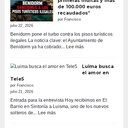
primeras multas y más
primera
de 100.000 euros
línea:
recaudados”
sombrillas
por Francisco
al
julio 22, 2026
amanecer,
Benidorm pone el turbo contra los pisos turísticos
quejas
ilegales La noticia clave: el Ayuntamiento de
vecinales
:
Benidorm ya ha cobrado...
Lee más
y
“Benidorm
una
declara
normativa
la
Luima busca
con
guerra
el amor en
zonas
a
Tele5
grises
los
por Francisco
pisos
julio 21, 2026
turísticos
Entrada para la entrevista Hoy recibimos en El
ilegales:
Barrio en Sintonía a Luisma, uno de los nuevos
primeras
:
solteros de...
Lee más
multas
Luima
y
busca