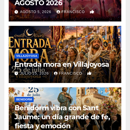
AGOSTO 2026
0
AGOSTO 5, 2026
FRANCISCO
VILLAJOYOSA
Entrada mora en Villajoyosa
0
JULIO 25, 2026
FRANCISCO
BENIDORM
Benidorm vibra con Sant
Jaume: un día grande de fe,
fiesta y emoción