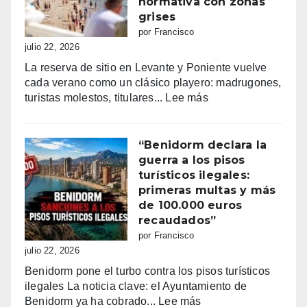
normativa con zonas
de
grises
los
por Francisco
Moros
julio 22, 2026
y
La reserva de sitio en Levante y Poniente vuelve
Cristianos
cada verano como un clásico playero: madrugones,
de
:
turistas molestos, titulares...
Lee más
Villajoyosa
Benidorm
2026
y
la
“Benidorm declara la
batalla
guerra a los pisos
por
turísticos ilegales:
la
primeras multas y más
primera
de 100.000 euros
línea:
recaudados”
sombrillas
por Francisco
al
julio 22, 2026
amanecer,
Benidorm pone el turbo contra los pisos turísticos
quejas
ilegales La noticia clave: el Ayuntamiento de
vecinales
:
Benidorm ya ha cobrado...
Lee más