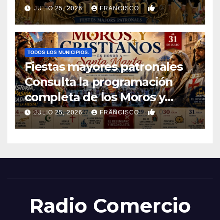
0
JULIO 25, 2026
FRANCISCO
TODOS LOS MUNICIPIOS.
Fiestas mayores patronales
Consulta la programación
completa de los Moros y
Cristianos de Villajoyosa 2026
0
JULIO 25, 2026
FRANCISCO
Radio Comercio