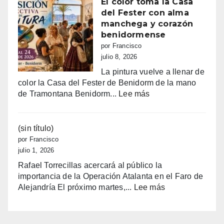
El color toma la Casa
pedir
del Fester con alma
las
manchega y corazón
ayudas
benidormense
de
por Francisco
Finestrat
julio 8, 2026
a
La pintura vuelve a llenar de
estudian
color la Casa del Fester de Benidorm de la mano
hasta
:
de Tramontana Benidorm...
Lee más
1.200
El
€
color
por
toma
(sin título)
joven
la
por Francisco
Casa
julio 1, 2026
del
Rafael Torrecillas acercará al público la
Fester
importancia de la Operación Atalanta en el Faro de
con
:
Alejandría El próximo martes,...
Lee más
alma
(sin
manchega
título)
y