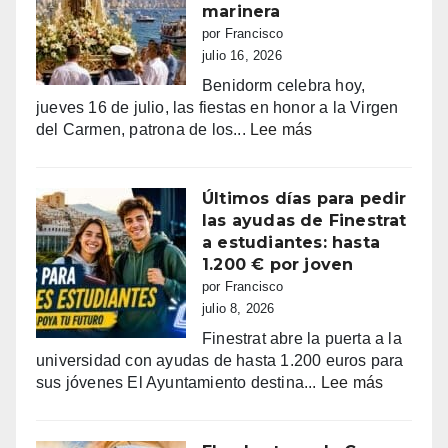
la
marinera
alarma:
por Francisco
comercios
julio 16, 2026
vacíos,
Benidorm celebra hoy,
guerra
jueves 16 de julio, las fiestas en honor a la Virgen
de
:
del Carmen, patrona de los...
Lee más
sombrillas
Benidorm
y
celebra
una
el
Últimos días para pedir
España
Día
las ayudas de Finestrat
campeona
del
a estudiantes: hasta
Carmen
1.200 € por joven
con
por Francisco
su
julio 8, 2026
tradicional
Finestrat abre la puerta a la
procesión
universidad con ayudas de hasta 1.200 euros para
marinera
:
sus jóvenes El Ayuntamiento destina...
Lee más
Últimos
días
para