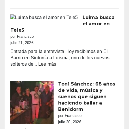
y
“Benidorm
una
declara
normativa
la
Luima busca
con
guerra
el amor en
zonas
a
Tele5
grises
los
por Francisco
pisos
julio 21, 2026
turísticos
Entrada para la entrevista Hoy recibimos en El
ilegales:
Barrio en Sintonía a Luisma, uno de los nuevos
primeras
:
solteros de...
Lee más
multas
Luima
y
busca
más
el
Toni Sánchez: 68 años
de
amor
de vida, música y
100.000
en
sueños que siguen
euros
Tele5
haciendo bailar a
recaudados”
Benidorm
por Francisco
julio 20, 2026