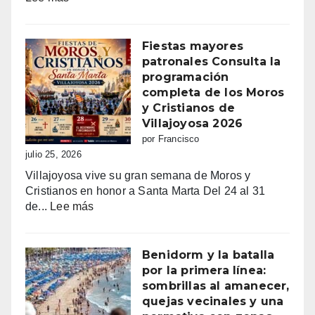
Benidorm
vibra
con
Fiestas mayores
Sant
patronales Consulta la
Jaume:
programación
un
completa de los Moros
día
y Cristianos de
grande
Villajoyosa 2026
de
por Francisco
fe,
julio 25, 2026
fiesta
Villajoyosa vive su gran semana de Moros y
y
Cristianos en honor a Santa Marta Del 24 al 31
emoción
:
de...
Lee más
Fiestas
mayores
patronales
Benidorm y la batalla
Consulta
por la primera línea:
la
sombrillas al amanecer,
programación
quejas vecinales y una
completa