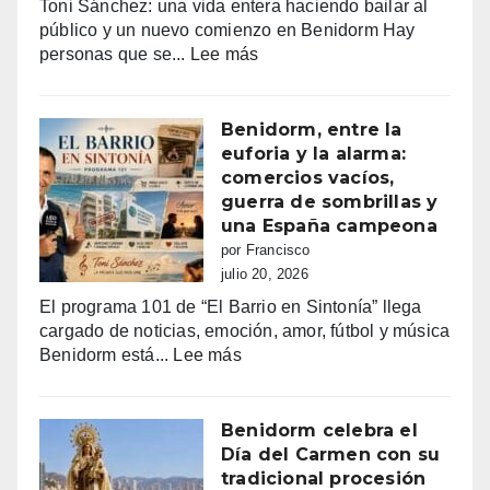
Toni Sánchez: una vida entera haciendo bailar al
público y un nuevo comienzo en Benidorm Hay
:
personas que se...
Lee más
Toni
Sánchez:
68
Benidorm, entre la
años
euforia y la alarma:
de
comercios vacíos,
vida,
guerra de sombrillas y
música
una España campeona
y
por Francisco
sueños
julio 20, 2026
que
El programa 101 de “El Barrio en Sintonía” llega
siguen
cargado de noticias, emoción, amor, fútbol y música
haciendo
:
Benidorm está...
Lee más
bailar
Benidorm,
a
entre
Benidorm
la
Benidorm celebra el
euforia
Día del Carmen con su
y
tradicional procesión