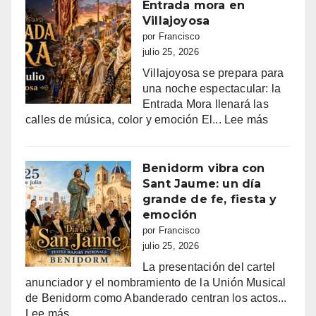
DE
Entrada mora en
LA
Villajoyosa
NUCIA
por Francisco
DEL
julio 25, 2026
14
Villajoyosa se prepara para
AL
una noche espectacular: la
18
Entrada Mora llenará las
DE
:
calles de música, color y emoción El...
Lee más
AGOSTO
Entrada
2026
mora
en
Benidorm vibra con
Villajoyo
Sant Jaume: un día
grande de fe, fiesta y
emoción
por Francisco
julio 25, 2026
La presentación del cartel
anunciador y el nombramiento de la Unión Musical
de Benidorm como Abanderado centran los actos...
:
Lee más