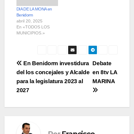
DIA DE LA MONA en
Benidorm
abril 20, 2025
En «TODOS LOS
MUNICIPIOS.»
Navegación
En Benidorm investidura
Debate
del los concejales y Alcalde
en 8tv LA
de
para la legislatura 2023 al
MARINA
entradas
2027
Por
Francisco