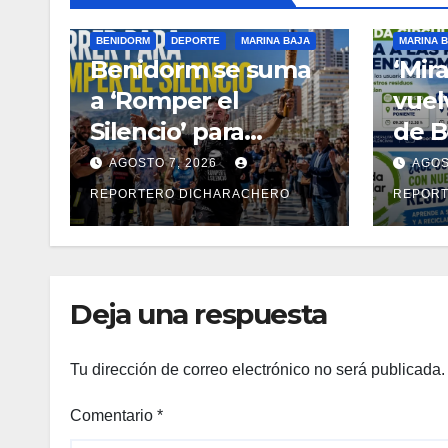
BENIDORM
DEPORTE
MARINA BAJA
MARINA 
Benidorm se suma
‘Mira
a ‘Romper el
vuel
Silencio’ para
de B
visibilizar la
ens
AGOSTO 7, 2026
AGOS
prevención del
separ
REPORTERO DICHARACHERO
REPORT
suicidio
resi
Deja una respuesta
Tu dirección de correo electrónico no será publicada.
Comentario
*