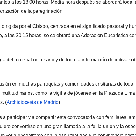
antes a las 18:00 horas. Media hora después se abordará toda l
ganización de la peregrinación.
 dirigida por el Obispo, centrada en el significado pastoral y h
e, a las 20:15 horas, se celebrará una Adoración Eucarística c
ega del material necesario y de toda la información definitiva so
.
lusión en muchas parroquias y comunidades cristianas de toda
ultitudinarios, como la vigilia de jóvenes en la Plaza de Lima 
s. (
Archidiocesis de Madrid
)
 a participar y a compartir esta convocatoria con familiares, am
iere convertirse en una gran llamada a la fe, la unión y la esp
er a encontrarse con la espiritualidad y la convivencia cristi