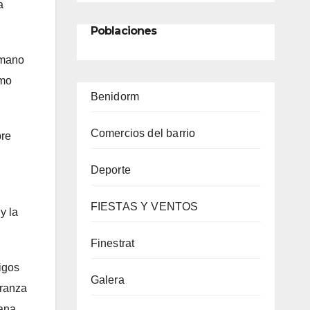
a
Poblaciones
umano
omo
Benidorm
Comercios del barrio
bre
Deporte
FIESTAS Y VENTOS
y la
Finestrat
igos
Galera
eranza
ana.