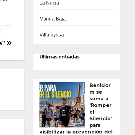
La Nucia
Marina Baja
Villajoyosa
va”
Ultimas entradas
Benidor
m se
suma a
‘Romper
el
Silencio’
para
visibilizar la prevención del