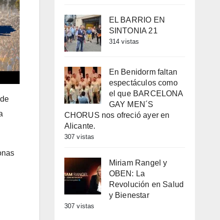
EL BARRIO EN
SINTONIA 21
314 vistas
En Benidorm faltan
espectáculos como
el que BARCELONA
 de
GAY MEN´S
a
CHORUS nos ofreció ayer en
Alicante.
307 vistas
sonas
Miriam Rangel y
OBEN: La
Revolución en Salud
y Bienestar
307 vistas