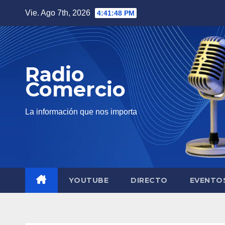
Saltar
Vie. Ago 7th, 2026
4:41:49 PM
al
contenido
Radio
Comercio
La información que nos importa
YOUTUBE
DIRECTO
EVENTO