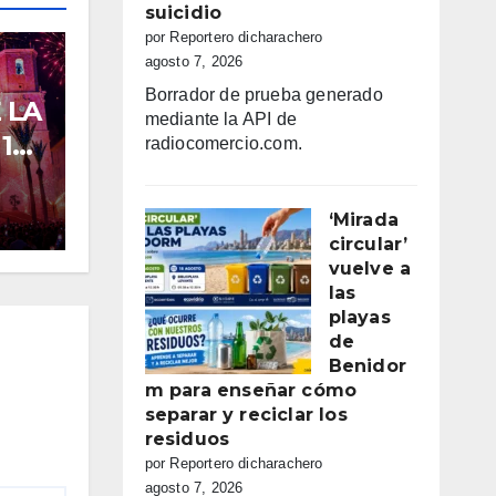
suicidio
por Reportero dicharachero
agosto 7, 2026
Borrador de prueba generado
 LA
mediante la API de
 18
radiocomercio.com.
6
‘Mirada
circular’
vuelve a
las
playas
de
Benidor
m para enseñar cómo
separar y reciclar los
residuos
por Reportero dicharachero
agosto 7, 2026