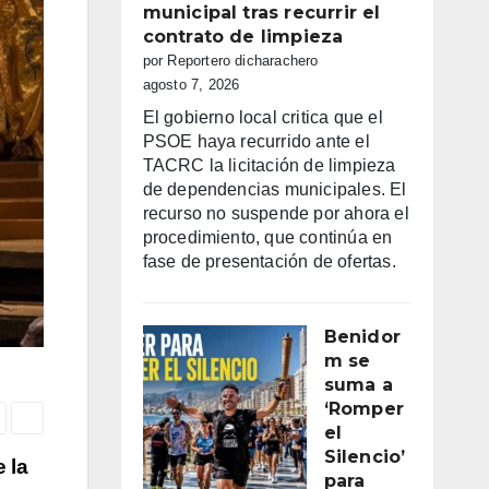
municipal tras recurrir el
contrato de limpieza
por Reportero dicharachero
agosto 7, 2026
El gobierno local critica que el
PSOE haya recurrido ante el
TACRC la licitación de limpieza
de dependencias municipales. El
recurso no suspende por ahora el
procedimiento, que continúa en
fase de presentación de ofertas.
Benidor
m se
suma a
‘Romper
el
Silencio’
 la
para