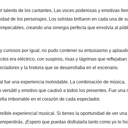
el talento de los cantantes. Las voces poderosas y emotivas lle
nsidad de los personajes. Los solistas brillaron en cada una de s
n impecables, creando una sinergia perfecta que envolvía al púb
y curiosos por igual, no pudo contener su entusiasmo y aplaud
tos era eléctrico, con suspiros, risas y lágrimas que reflejaban 
ctadores y la historia que se desarrollaba en el escenario.
al fue una experiencia inolvidable. La combinación de música,
lo versátil y emotivo que cautivó a todos los presentes. Fue una
ella imborrable en el corazón de cada espectador.
eíble experiencia! musical. Si tienes la oportunidad de ver una
rrepentirás. ¡Espero que puedas disfrutarla tanto como yo lo hi