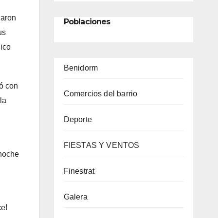
naron
Poblaciones
us
lico
Benidorm
ió con
Comercios del barrio
la
Deporte
FIESTAS Y VENTOS
 noche
Finestrat
Galera
ce!