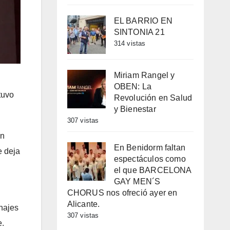
EL BARRIO EN
SINTONIA 21
314 vistas
Miriam Rangel y
OBEN: La
tuvo
Revolución en Salud
y Bienestar
307 vistas
en
En Benidorm faltan
e deja
espectáculos como
el que BARCELONA
GAY MEN´S
CHORUS nos ofreció ayer en
Alicante.
onajes
307 vistas
e.