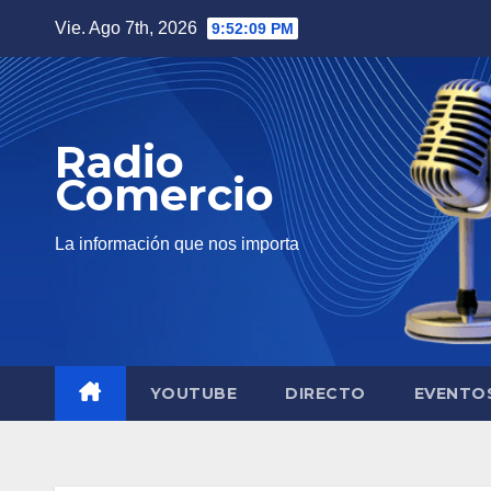
Saltar
Vie. Ago 7th, 2026
9:52:11 PM
al
contenido
Radio
Comercio
La información que nos importa
YOUTUBE
DIRECTO
EVENTO