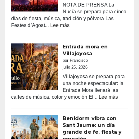
NOTA DE PRENSA La
Nucía se prepara para cinco
días de fiesta, música, tradición y pólvora Las
:
Festes d’Agost...
Lee más
FIESTAS
PATRONALES
DE
Entrada mora en
LA
Villajoyosa
NUCIA
por Francisco
DEL
julio 25, 2026
14
Villajoyosa se prepara para
AL
una noche espectacular: la
18
Entrada Mora llenará las
DE
:
calles de música, color y emoción El...
Lee más
AGOSTO
Entrada
2026
mora
en
Benidorm vibra con
Villajoyo
Sant Jaume: un día
grande de fe, fiesta y
emoción