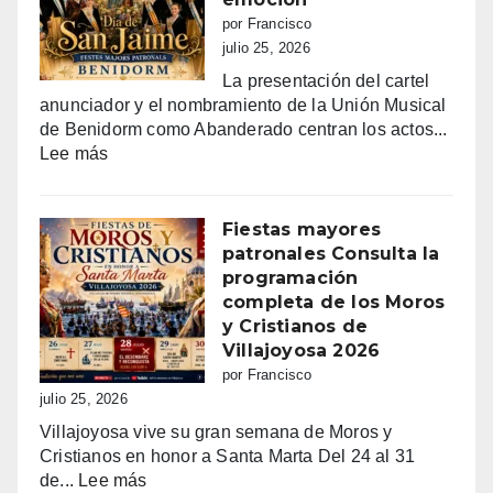
por Francisco
julio 25, 2026
La presentación del cartel
anunciador y el nombramiento de la Unión Musical
de Benidorm como Abanderado centran los actos...
:
Lee más
Benidorm
vibra
con
Fiestas mayores
Sant
patronales Consulta la
Jaume:
programación
un
completa de los Moros
día
y Cristianos de
grande
Villajoyosa 2026
de
por Francisco
fe,
julio 25, 2026
fiesta
Villajoyosa vive su gran semana de Moros y
y
Cristianos en honor a Santa Marta Del 24 al 31
emoción
:
de...
Lee más