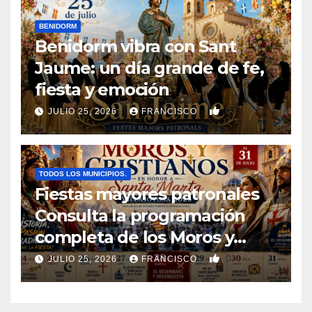
BENIDORM
Benidorm vibra con Sant
Jaume: un día grande de fe,
fiesta y emoción
0
JULIO 25, 2026
FRANCISCO
TODOS LOS MUNICIPIOS.
Fiestas mayores patronales
Consulta la programación
completa de los Moros y
Cristianos de Villajoyosa 2026
0
JULIO 25, 2026
FRANCISCO