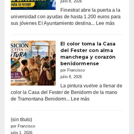
julio 8, 2026
tradicional
Finestrat abre la puerta a la
procesión
universidad con ayudas de hasta 1.200 euros para
marinera
:
sus jóvenes El Ayuntamiento destina...
Lee más
Últimos
días
para
El color toma la Casa
pedir
del Fester con alma
las
manchega y corazón
ayudas
benidormense
de
por Francisco
Finestrat
julio 8, 2026
a
La pintura vuelve a llenar de
estudian
color la Casa del Fester de Benidorm de la mano
hasta
:
de Tramontana Benidorm...
Lee más
1.200
El
€
color
por
toma
(sin título)
joven
la
por Francisco
Casa
julio 1, 2026