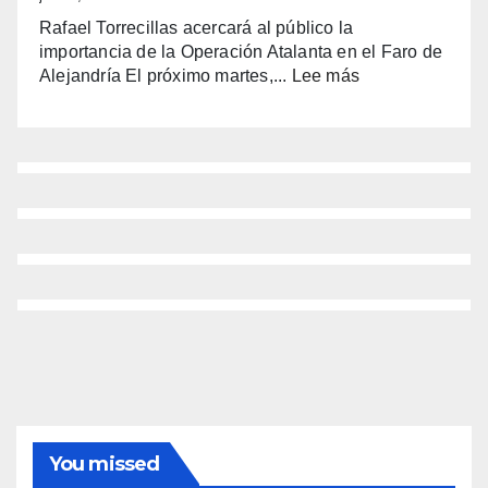
del
Rafael Torrecillas acercará al público la
Fester
importancia de la Operación Atalanta en el Faro de
con
:
Alejandría El próximo martes,...
Lee más
alma
(sin
manchega
título)
y
corazón
benidormense
You missed