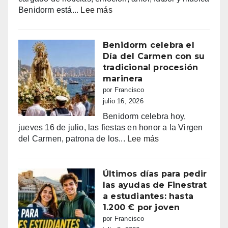
haciendo
:
Benidorm está...
Lee más
bailar
Benidorm,
a
entre
Benidorm
la
Benidorm celebra el
euforia
Día del Carmen con su
y
tradicional procesión
la
marinera
alarma:
por Francisco
comercios
julio 16, 2026
vacíos,
Benidorm celebra hoy,
guerra
jueves 16 de julio, las fiestas en honor a la Virgen
de
:
del Carmen, patrona de los...
Lee más
sombrillas
Benidorm
y
celebra
una
el
Últimos días para pedir
España
Día
las ayudas de Finestrat
campeona
del
a estudiantes: hasta
Carmen
1.200 € por joven
con
por Francisco
su