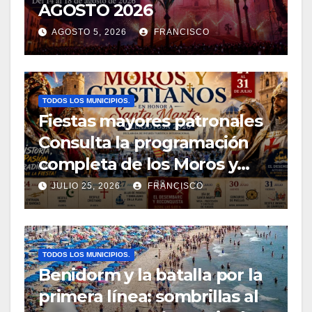
AGOSTO 2026
AGOSTO 5, 2026
FRANCISCO
TODOS LOS MUNICIPIOS.
Fiestas mayores patronales
Consulta la programación
completa de los Moros y
Cristianos de Villajoyosa
JULIO 25, 2026
FRANCISCO
2026
TODOS LOS MUNICIPIOS.
Benidorm y la batalla por la
primera línea: sombrillas al