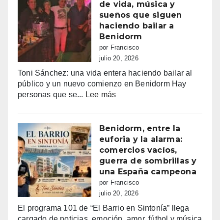
amor
de vida, música y
100.000
en
sueños que siguen
euros
Tele5
haciendo bailar a
recaudados”
Benidorm
por Francisco
julio 20, 2026
Toni Sánchez: una vida entera haciendo bailar al
público y un nuevo comienzo en Benidorm Hay
:
personas que se...
Lee más
Toni
Sánchez:
68
Benidorm, entre la
años
euforia y la alarma:
de
comercios vacíos,
vida,
guerra de sombrillas y
música
una España campeona
y
por Francisco
sueños
julio 20, 2026
que
El programa 101 de “El Barrio en Sintonía” llega
siguen
cargado de noticias, emoción, amor, fútbol y música