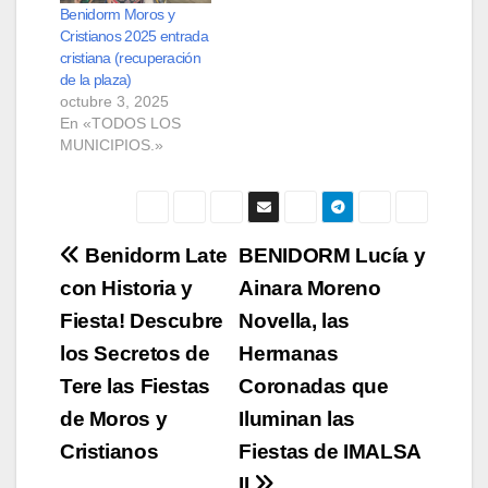
Benidorm Moros y
Cristianos 2025 entrada
cristiana (recuperación
de la plaza)
octubre 3, 2025
En «TODOS LOS
MUNICIPIOS.»
Navegación
Benidorm Late
BENIDORM Lucía y
con Historia y
Ainara Moreno
de
Fiesta! Descubre
Novella, las
entradas
los Secretos de
Hermanas
Tere las Fiestas
Coronadas que
de Moros y
Iluminan las
Cristianos
Fiestas de IMALSA
II