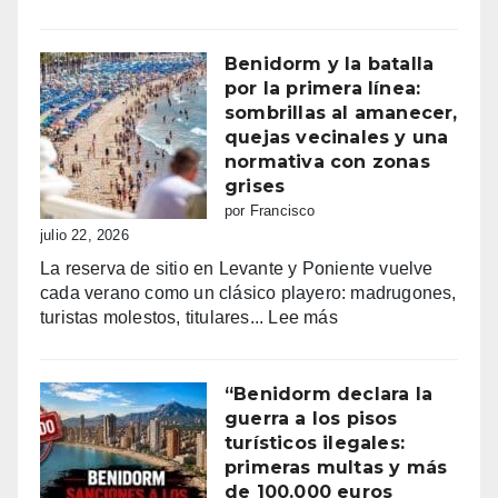
Fiestas
mayores
patronales
Benidorm y la batalla
Consulta
por la primera línea:
la
sombrillas al amanecer,
programación
quejas vecinales y una
completa
normativa con zonas
de
grises
los
por Francisco
Moros
julio 22, 2026
y
La reserva de sitio en Levante y Poniente vuelve
Cristianos
cada verano como un clásico playero: madrugones,
de
:
turistas molestos, titulares...
Lee más
Villajoyosa
Benidorm
2026
y
la
“Benidorm declara la
batalla
guerra a los pisos
por
turísticos ilegales:
la
primeras multas y más
primera
de 100.000 euros