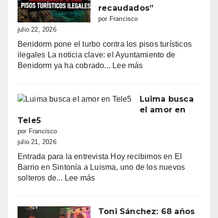
línea:
recaudados”
sombrillas
por Francisco
al
julio 22, 2026
amanecer,
Benidorm pone el turbo contra los pisos turísticos
quejas
ilegales La noticia clave: el Ayuntamiento de
vecinales
:
Benidorm ya ha cobrado...
Lee más
y
“Benidorm
una
declara
normativa
la
Luima busca
con
guerra
el amor en
zonas
a
Tele5
grises
los
por Francisco
pisos
julio 21, 2026
turísticos
Entrada para la entrevista Hoy recibimos en El
ilegales:
Barrio en Sintonía a Luisma, uno de los nuevos
primeras
:
solteros de...
Lee más
multas
Luima
y
busca
más
el
Toni Sánchez: 68 años
de