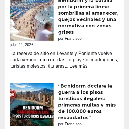
Benidorm y la batalla
Consulta
por la primera línea:
la
sombrillas al amanecer,
programación
quejas vecinales y una
completa
normativa con zonas
de
grises
los
por Francisco
Moros
julio 22, 2026
y
La reserva de sitio en Levante y Poniente vuelve
Cristianos
cada verano como un clásico playero: madrugones,
de
:
turistas molestos, titulares...
Lee más
Villajoyosa
Benidorm
2026
y
la
“Benidorm declara la
batalla
guerra a los pisos
por
turísticos ilegales:
la
primeras multas y más
primera
de 100.000 euros
línea:
recaudados”
sombrillas
por Francisco