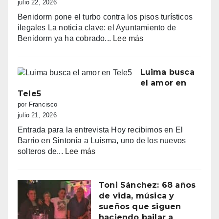
al
julio 22, 2026
amanecer,
Benidorm pone el turbo contra los pisos turísticos
quejas
ilegales La noticia clave: el Ayuntamiento de
vecinales
:
Benidorm ya ha cobrado...
Lee más
y
“Benidorm
una
declara
normativa
la
Luima busca
con
guerra
el amor en
zonas
a
Tele5
grises
los
por Francisco
pisos
julio 21, 2026
turísticos
Entrada para la entrevista Hoy recibimos en El
ilegales:
Barrio en Sintonía a Luisma, uno de los nuevos
primeras
:
solteros de...
Lee más
multas
Luima
y
busca
más
el
Toni Sánchez: 68 años
de
amor
de vida, música y
100.000
en
sueños que siguen
euros
Tele5
haciendo bailar a