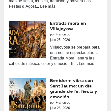
días de fiesta, música, tradición y pólvora Las
:
Festes d’Agost...
Lee más
FIESTAS
PATRONALES
DE
Entrada mora en
LA
Villajoyosa
NUCIA
por Francisco
DEL
julio 25, 2026
14
Villajoyosa se prepara para
AL
una noche espectacular: la
18
Entrada Mora llenará las
DE
:
calles de música, color y emoción El...
Lee más
AGOSTO
Entrada
2026
mora
en
Benidorm vibra con
Villajoyo
Sant Jaume: un día
grande de fe, fiesta y
emoción
por Francisco
julio 25, 2026