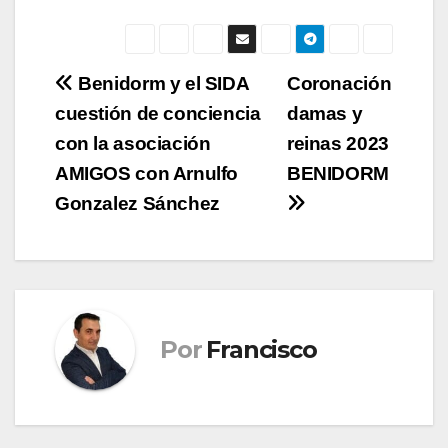
Navegación
Benidorm y el SIDA
Coronación
cuestión de conciencia
damas y
de
con la asociación
reinas 2023
entradas
AMIGOS con Arnulfo
BENIDORM
Gonzalez Sánchez
Por
Francisco