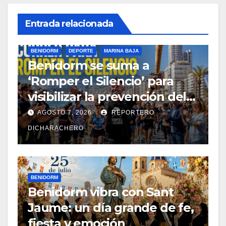
Entrada relacionada
BENIDORM
DEPORTE
MARINA BAJA
Benidorm se suma a
‘Romper el Silencio’ para
visibilizar la prevención del
suicidio
AGOSTO 7, 2026
REPORTERO
DICHARACHERO
BENIDORM
Benidorm vibra con Sant
Jaume: un día grande de fe,
fiesta y emoción