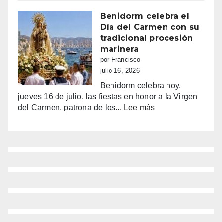
entre
Benidorm
la
Benidorm celebra el
euforia
Día del Carmen con su
y
tradicional procesión
la
marinera
alarma:
por Francisco
comercios
julio 16, 2026
vacíos,
Benidorm celebra hoy,
guerra
jueves 16 de julio, las fiestas en honor a la Virgen
de
:
del Carmen, patrona de los...
Lee más
sombrillas
Benidorm
y
celebra
una
el
España
Día
campeona
del
Carmen
con
su
tradicional
procesión