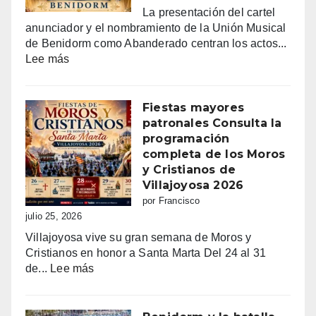
La presentación del cartel
anunciador y el nombramiento de la Unión Musical
de Benidorm como Abanderado centran los actos...
:
Lee más
Benidorm
vibra
con
Fiestas mayores
Sant
patronales Consulta la
Jaume:
programación
un
completa de los Moros
día
y Cristianos de
grande
Villajoyosa 2026
de
por Francisco
fe,
julio 25, 2026
fiesta
Villajoyosa vive su gran semana de Moros y
y
Cristianos en honor a Santa Marta Del 24 al 31
emoción
:
de...
Lee más
Fiestas
mayores
patronales