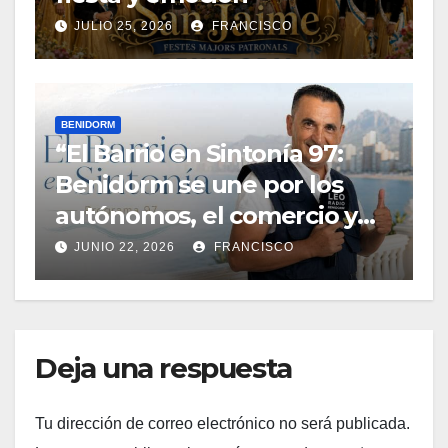
JULIO 25, 2026
FRANCISCO
BENIDORM
“El Barrio en Sintonía 97:
Benidorm se une por los
autónomos, el comercio y
una vivienda digna”
JUNIO 22, 2026
FRANCISCO
Deja una respuesta
Tu dirección de correo electrónico no será publicada.