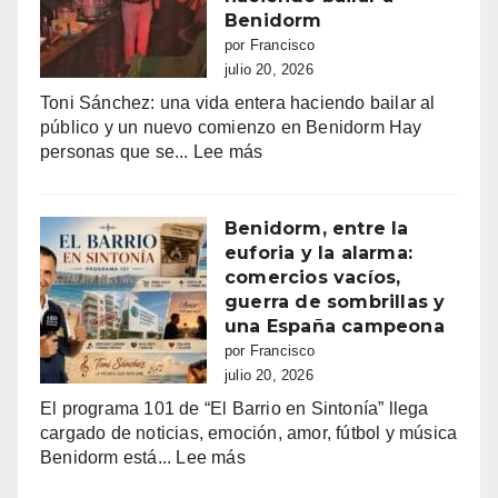
recaudados”
Benidorm
por Francisco
julio 20, 2026
Toni Sánchez: una vida entera haciendo bailar al
público y un nuevo comienzo en Benidorm Hay
:
personas que se...
Lee más
Toni
Sánchez:
68
Benidorm, entre la
años
euforia y la alarma:
de
comercios vacíos,
vida,
guerra de sombrillas y
música
una España campeona
y
por Francisco
sueños
julio 20, 2026
que
El programa 101 de “El Barrio en Sintonía” llega
siguen
cargado de noticias, emoción, amor, fútbol y música
haciendo
:
Benidorm está...
Lee más
bailar
Benidorm,
a