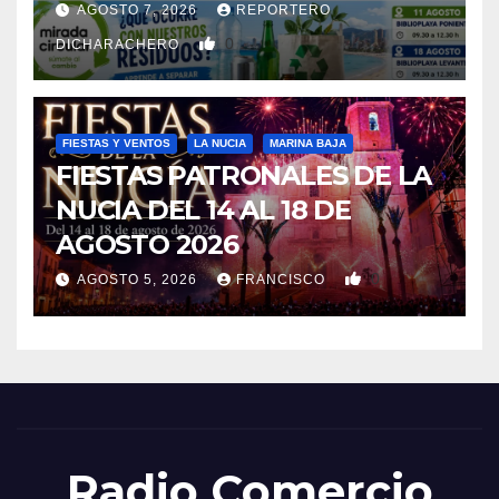
reciclar los residuos
AGOSTO 7, 2026
REPORTERO
0
DICHARACHERO
FIESTAS Y VENTOS
LA NUCIA
MARINA BAJA
FIESTAS PATRONALES DE LA
NUCIA DEL 14 AL 18 DE
AGOSTO 2026
0
AGOSTO 5, 2026
FRANCISCO
Radio Comercio