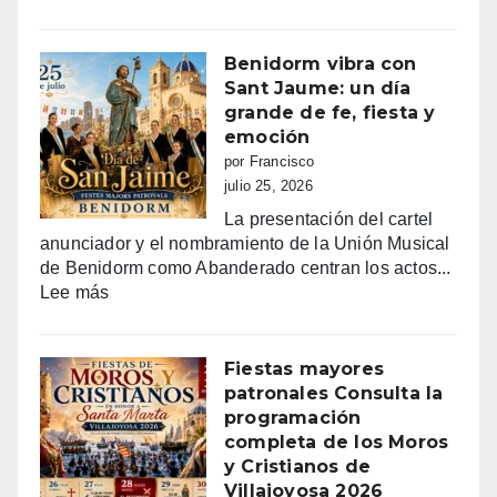
Entrada
2026
mora
en
Benidorm vibra con
Villajoyo
Sant Jaume: un día
grande de fe, fiesta y
emoción
por Francisco
julio 25, 2026
La presentación del cartel
anunciador y el nombramiento de la Unión Musical
de Benidorm como Abanderado centran los actos...
:
Lee más
Benidorm
vibra
con
Fiestas mayores
Sant
patronales Consulta la
Jaume:
programación
un
completa de los Moros
día
y Cristianos de
grande
Villajoyosa 2026