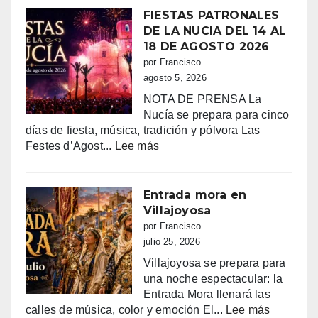
FIESTAS PATRONALES
DE LA NUCIA DEL 14 AL
18 DE AGOSTO 2026
por Francisco
agosto 5, 2026
NOTA DE PRENSA La
Nucía se prepara para cinco
días de fiesta, música, tradición y pólvora Las
:
Festes d’Agost...
Lee más
FIESTAS
PATRONALES
DE
Entrada mora en
LA
Villajoyosa
NUCIA
por Francisco
DEL
julio 25, 2026
14
Villajoyosa se prepara para
AL
una noche espectacular: la
18
Entrada Mora llenará las
DE
:
calles de música, color y emoción El...
Lee más
AGOSTO