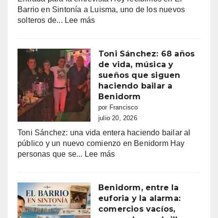
ilegales:
Barrio en Sintonía a Luisma, uno de los nuevos
primeras
:
solteros de...
Lee más
multas
Luima
y
busca
más
el
Toni Sánchez: 68 años
de
amor
de vida, música y
100.000
en
sueños que siguen
euros
Tele5
haciendo bailar a
recaudados”
Benidorm
por Francisco
julio 20, 2026
Toni Sánchez: una vida entera haciendo bailar al
público y un nuevo comienzo en Benidorm Hay
:
personas que se...
Lee más
Toni
Sánchez:
68
Benidorm, entre la
años
euforia y la alarma:
de
comercios vacíos,
vida,