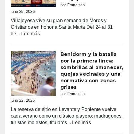
de
por Francisco
fe,
julio 25, 2026
fiesta
Villajoyosa vive su gran semana de Moros y
y
Cristianos en honor a Santa Marta Del 24 al 31
emoción
:
de...
Lee más
Fiestas
mayores
patronales
Benidorm y la batalla
Consulta
por la primera línea:
la
sombrillas al amanecer,
programación
quejas vecinales y una
completa
normativa con zonas
de
grises
los
por Francisco
Moros
julio 22, 2026
y
La reserva de sitio en Levante y Poniente vuelve
Cristianos
cada verano como un clásico playero: madrugones,
de
:
turistas molestos, titulares...
Lee más
Villajoyosa
Benidorm
2026