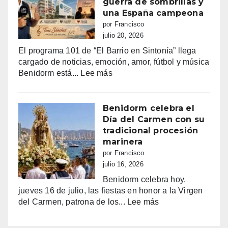
guerra de sombrillas y
música
una España campeona
y
por Francisco
sueños
julio 20, 2026
que
El programa 101 de “El Barrio en Sintonía” llega
siguen
cargado de noticias, emoción, amor, fútbol y música
haciendo
:
Benidorm está...
Lee más
bailar
Benidorm,
a
entre
Benidorm
la
Benidorm celebra el
euforia
Día del Carmen con su
y
tradicional procesión
la
marinera
alarma:
por Francisco
comercios
julio 16, 2026
vacíos,
Benidorm celebra hoy,
guerra
jueves 16 de julio, las fiestas en honor a la Virgen
de
:
del Carmen, patrona de los...
Lee más
sombrillas
Benidorm
y
celebra