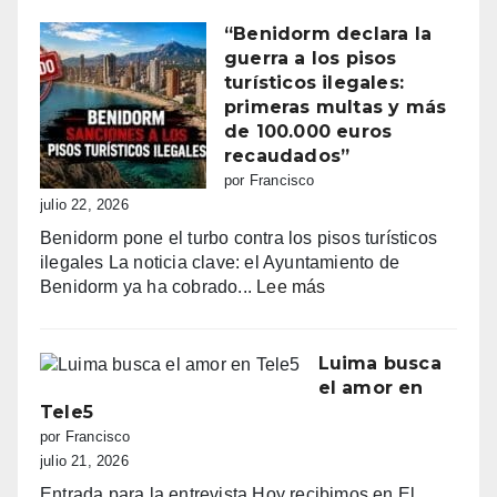
y
la
“Benidorm declara la
batalla
guerra a los pisos
por
turísticos ilegales:
la
primeras multas y más
primera
de 100.000 euros
línea:
recaudados”
sombrillas
por Francisco
al
julio 22, 2026
amanecer,
Benidorm pone el turbo contra los pisos turísticos
quejas
ilegales La noticia clave: el Ayuntamiento de
vecinales
:
Benidorm ya ha cobrado...
Lee más
y
“Benidorm
una
declara
normativa
la
Luima busca
con
guerra
el amor en
zonas
a
Tele5
grises
los
por Francisco
pisos
julio 21, 2026
turísticos
Entrada para la entrevista Hoy recibimos en El