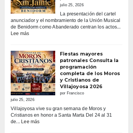
julio 25, 2026
La presentación del cartel
anunciador y el nombramiento de la Unión Musical
de Benidorm como Abanderado centran los actos...
:
Lee más
Benidorm
vibra
con
Fiestas mayores
Sant
patronales Consulta la
Jaume:
programación
un
completa de los Moros
día
y Cristianos de
grande
Villajoyosa 2026
de
por Francisco
fe,
julio 25, 2026
fiesta
Villajoyosa vive su gran semana de Moros y
y
Cristianos en honor a Santa Marta Del 24 al 31
emoción
:
de...
Lee más
Fiestas