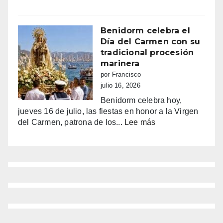
bailar
Benidorm,
a
entre
Benidorm
la
Benidorm celebra el
euforia
Día del Carmen con su
y
tradicional procesión
la
marinera
alarma:
por Francisco
comercios
julio 16, 2026
vacíos,
Benidorm celebra hoy,
guerra
jueves 16 de julio, las fiestas en honor a la Virgen
de
:
del Carmen, patrona de los...
Lee más
sombrillas
Benidorm
y
celebra
una
el
España
Día
campeona
del
Carmen
con
su
tradicional