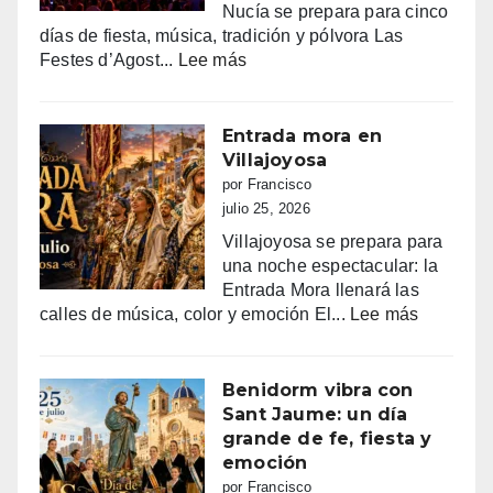
Nucía se prepara para cinco
días de fiesta, música, tradición y pólvora Las
:
Festes d’Agost...
Lee más
FIESTAS
PATRONALES
DE
Entrada mora en
LA
Villajoyosa
NUCIA
por Francisco
DEL
julio 25, 2026
14
Villajoyosa se prepara para
AL
una noche espectacular: la
18
Entrada Mora llenará las
DE
:
calles de música, color y emoción El...
Lee más
AGOSTO
Entrada
2026
mora
en
Benidorm vibra con
Villajoyo
Sant Jaume: un día
grande de fe, fiesta y
emoción
por Francisco