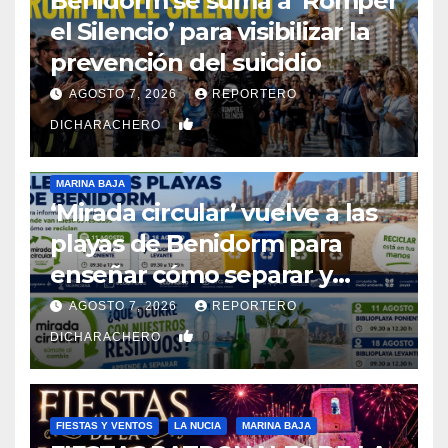
Benidorm se suma a ‘Romper
el Silencio’ para visibilizar la
prevención del suicidio
AGOSTO 7, 2026
REPORTERO
0
DICHARACHERO
MARINA BAJA
‘Mirada circular’ vuelve a las
playas de Benidorm para
enseñar cómo separar y
reciclar los residuos
AGOSTO 7, 2026
REPORTERO
0
DICHARACHERO
FIESTAS Y VENTOS
LA NUCIA
MARINA BAJA