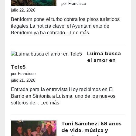
sombrillas
por Francisco
al
julio 22, 2026
amanecer,
Benidorm pone el turbo contra los pisos turísticos
quejas
ilegales La noticia clave: el Ayuntamiento de
vecinales
:
Benidorm ya ha cobrado...
Lee más
y
“Benidorm
una
declara
normativa
la
Luima busca
con
guerra
el amor en
zonas
a
Tele5
grises
los
por Francisco
pisos
julio 21, 2026
turísticos
Entrada para la entrevista Hoy recibimos en El
ilegales:
Barrio en Sintonía a Luisma, uno de los nuevos
primeras
:
solteros de...
Lee más
multas
Luima
y
busca
más
el
Toni Sánchez: 68 años
de
amor
de vida, música y
100.000
en