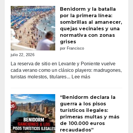
mayores
patronales
Benidorm y la batalla
Consulta
por la primera línea:
la
sombrillas al amanecer,
programación
quejas vecinales y una
completa
normativa con zonas
de
grises
los
por Francisco
Moros
julio 22, 2026
y
La reserva de sitio en Levante y Poniente vuelve
Cristianos
cada verano como un clásico playero: madrugones,
de
:
turistas molestos, titulares...
Lee más
Villajoyosa
Benidorm
2026
y
la
“Benidorm declara la
batalla
guerra a los pisos
por
turísticos ilegales:
la
primeras multas y más
primera
de 100.000 euros
línea:
recaudados”