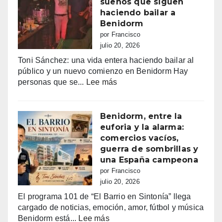
sueños que siguen
euros
Tele5
haciendo bailar a
recaudados”
Benidorm
por Francisco
julio 20, 2026
Toni Sánchez: una vida entera haciendo bailar al
público y un nuevo comienzo en Benidorm Hay
:
personas que se...
Lee más
Toni
Sánchez:
68
Benidorm, entre la
años
euforia y la alarma:
de
comercios vacíos,
vida,
guerra de sombrillas y
música
una España campeona
y
por Francisco
sueños
julio 20, 2026
que
El programa 101 de “El Barrio en Sintonía” llega
siguen
cargado de noticias, emoción, amor, fútbol y música
haciendo
:
Benidorm está...
Lee más