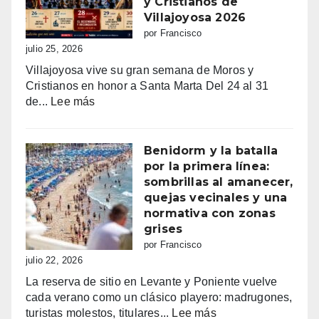
y Cristianos de
grande
Villajoyosa 2026
de
por Francisco
fe,
julio 25, 2026
fiesta
Villajoyosa vive su gran semana de Moros y
y
Cristianos en honor a Santa Marta Del 24 al 31
emoción
:
de...
Lee más
Fiestas
mayores
patronales
Benidorm y la batalla
Consulta
por la primera línea:
la
sombrillas al amanecer,
programación
quejas vecinales y una
completa
normativa con zonas
de
grises
los
por Francisco
Moros
julio 22, 2026
y
La reserva de sitio en Levante y Poniente vuelve
Cristianos
cada verano como un clásico playero: madrugones,
de
:
turistas molestos, titulares...
Lee más