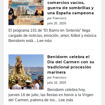
de
comercios vacíos,
vida,
guerra de sombrillas y
música
una España campeona
y
por Francisco
sueños
julio 20, 2026
que
El programa 101 de “El Barrio en Sintonía” llega
siguen
cargado de noticias, emoción, amor, fútbol y música
haciendo
:
Benidorm está...
Lee más
bailar
Benidorm,
a
entre
Benidorm
la
Benidorm celebra el
euforia
Día del Carmen con su
y
tradicional procesión
la
marinera
alarma:
por Francisco
comercios
julio 16, 2026
vacíos,
Benidorm celebra hoy,
guerra
jueves 16 de julio, las fiestas en honor a la Virgen
de
:
del Carmen, patrona de los...
Lee más
sombrillas
Benidorm