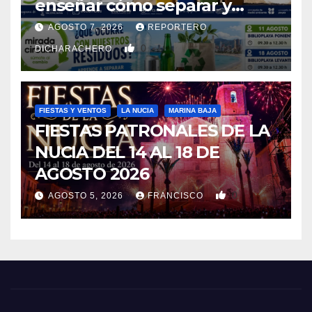
enseñar cómo separar y
reciclar los residuos
AGOSTO 7, 2026
REPORTERO
0
DICHARACHERO
FIESTAS Y VENTOS
LA NUCIA
MARINA BAJA
FIESTAS PATRONALES DE LA
NUCIA DEL 14 AL 18 DE
AGOSTO 2026
0
AGOSTO 5, 2026
FRANCISCO