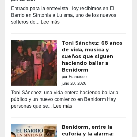
turísticos
Entrada para la entrevista Hoy recibimos en El
ilegales:
Barrio en Sintonía a Luisma, uno de los nuevos
primeras
:
solteros de...
Lee más
multas
Luima
y
busca
más
el
Toni Sánchez: 68 años
de
amor
de vida, música y
100.000
en
sueños que siguen
euros
Tele5
haciendo bailar a
recaudados”
Benidorm
por Francisco
julio 20, 2026
Toni Sánchez: una vida entera haciendo bailar al
público y un nuevo comienzo en Benidorm Hay
:
personas que se...
Lee más
Toni
Sánchez:
68
Benidorm, entre la
años
euforia y la alarma: