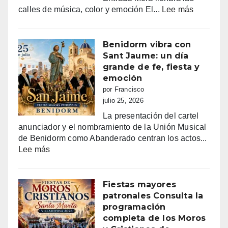
DE
:
calles de música, color y emoción El...
Lee más
AGOSTO
Entrada
2026
mora
en
Benidorm vibra con
Villajoyo
Sant Jaume: un día
grande de fe, fiesta y
emoción
por Francisco
julio 25, 2026
La presentación del cartel
anunciador y el nombramiento de la Unión Musical
de Benidorm como Abanderado centran los actos...
:
Lee más
Benidorm
vibra
con
Fiestas mayores
Sant
patronales Consulta la
Jaume:
programación
un
completa de los Moros
día