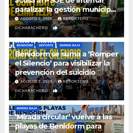
acusa al PSOE de intentar
paralizar la gestión municipal
tras recurrir el contrato de
AGOSTO 7, 2026
REPORTERO
limpieza
0
DICHARACHERO
BENIDORM
DEPORTE
MARINA BAJA
Benidorm se suma a ‘Romper
el Silencio’ para visibilizar la
prevención del suicidio
AGOSTO 7, 2026
REPORTERO
0
DICHARACHERO
MARINA BAJA
‘Mirada circular’ vuelve a las
playas de Benidorm para