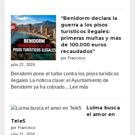
Villajoyosa
Benidorm
2026
y
la
“Benidorm declara la
batalla
guerra a los pisos
por
turísticos ilegales:
la
primeras multas y más
primera
de 100.000 euros
línea:
recaudados”
sombrillas
por Francisco
al
julio 22, 2026
amanecer,
Benidorm pone el turbo contra los pisos turísticos
quejas
ilegales La noticia clave: el Ayuntamiento de
vecinales
:
Benidorm ya ha cobrado...
Lee más
y
“Benidorm
una
declara
normativa
la
Luima busca
con
guerra
el amor en
zonas
a
Tele5
grises
los
por Francisco
pisos
julio 21, 2026