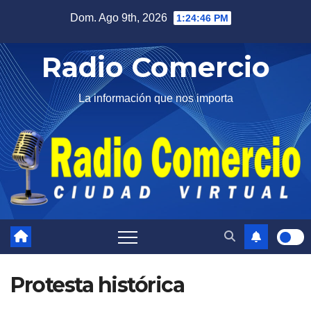
Saltar
Dom. Ago 9th, 2026
1:24:47 PM
al
contenido
Radio Comercio
La información que nos importa
Protesta histórica