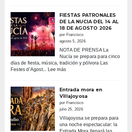
FIESTAS PATRONALES
DE LA NUCIA DEL 14 AL
18 DE AGOSTO 2026
por Francisco
agosto 5, 2026
NOTA DE PRENSA La
Nucía se prepara para cinco
días de fiesta, música, tradición y pólvora Las
:
Festes d’Agost...
Lee más
FIESTAS
PATRONALES
DE
Entrada mora en
LA
Villajoyosa
NUCIA
por Francisco
DEL
julio 25, 2026
14
Villajoyosa se prepara para
AL
una noche espectacular: la
18
Entrada Mora llenará las