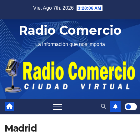
Saltar
Vie. Ago 7th, 2026
3:28:07 AM
al
contenido
Radio Comercio
La información que nos importa
Madrid