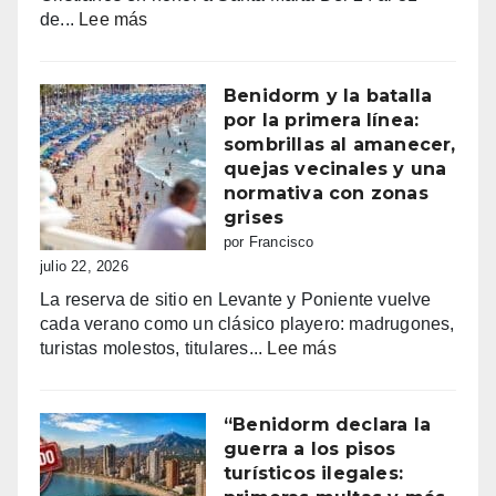
emoción
:
de...
Lee más
Fiestas
mayores
patronales
Benidorm y la batalla
Consulta
por la primera línea:
la
sombrillas al amanecer,
programación
quejas vecinales y una
completa
normativa con zonas
de
grises
los
por Francisco
Moros
julio 22, 2026
y
La reserva de sitio en Levante y Poniente vuelve
Cristianos
cada verano como un clásico playero: madrugones,
de
:
turistas molestos, titulares...
Lee más
Villajoyosa
Benidorm
2026
y
la
“Benidorm declara la
batalla
guerra a los pisos
por
turísticos ilegales:
la