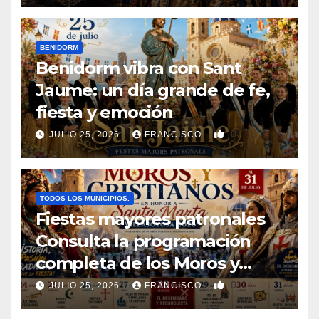
BENIDORM
Benidorm vibra con Sant
Jaume: un día grande de fe,
fiesta y emoción
0
JULIO 25, 2026
FRANCISCO
TODOS LOS MUNICIPIOS.
Fiestas mayores patronales
Consulta la programación
completa de los Moros y
Cristianos de Villajoyosa 2026
0
JULIO 25, 2026
FRANCISCO