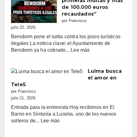
primeras multas y más
primera
de 100.000 euros
línea:
recaudados”
sombrillas
por Francisco
al
julio 22, 2026
amanecer,
Benidorm pone el turbo contra los pisos turísticos
quejas
ilegales La noticia clave: el Ayuntamiento de
vecinales
:
Benidorm ya ha cobrado...
Lee más
y
“Benidorm
una
declara
normativa
la
Luima busca
con
guerra
el amor en
zonas
a
Tele5
grises
los
por Francisco
pisos
julio 21, 2026
turísticos
Entrada para la entrevista Hoy recibimos en El
ilegales:
Barrio en Sintonía a Luisma, uno de los nuevos
primeras
:
solteros de...
Lee más
multas
Luima
y
busca