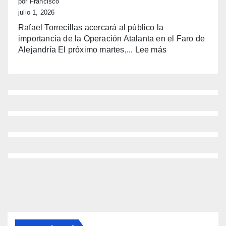
por Francisco
Casa
julio 1, 2026
del
Rafael Torrecillas acercará al público la
Fester
importancia de la Operación Atalanta en el Faro de
con
:
Alejandría El próximo martes,...
Lee más
alma
(sin
manchega
título)
y
corazón
benidormense