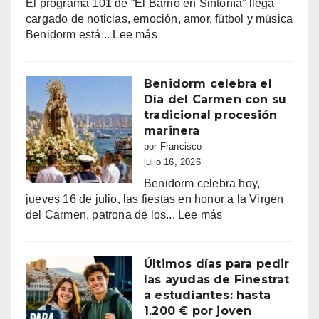
El programa 101 de “El Barrio en Sintonía” llega
siguen
cargado de noticias, emoción, amor, fútbol y música
haciendo
:
Benidorm está...
Lee más
bailar
Benidorm,
a
entre
Benidorm
la
Benidorm celebra el
euforia
Día del Carmen con su
y
tradicional procesión
la
marinera
alarma:
por Francisco
comercios
julio 16, 2026
vacíos,
Benidorm celebra hoy,
guerra
jueves 16 de julio, las fiestas en honor a la Virgen
de
:
del Carmen, patrona de los...
Lee más
sombrillas
Benidorm
y
celebra
una
el
Últimos días para pedir
España
Día
las ayudas de Finestrat
campeona
del
a estudiantes: hasta
Carmen
1.200 € por joven