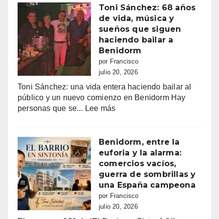
más
el
Toni Sánchez: 68 años
de
amor
de vida, música y
100.000
en
sueños que siguen
euros
Tele5
haciendo bailar a
recaudados”
Benidorm
por Francisco
julio 20, 2026
Toni Sánchez: una vida entera haciendo bailar al
público y un nuevo comienzo en Benidorm Hay
:
personas que se...
Lee más
Toni
Sánchez:
68
Benidorm, entre la
años
euforia y la alarma:
de
comercios vacíos,
vida,
guerra de sombrillas y
música
una España campeona
y
por Francisco
sueños
julio 20, 2026
que