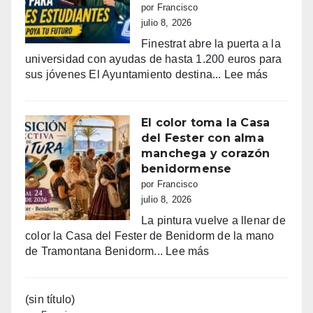
con
por Francisco
su
julio 8, 2026
tradicional
Finestrat abre la puerta a la
procesión
universidad con ayudas de hasta 1.200 euros para
marinera
:
sus jóvenes El Ayuntamiento destina...
Lee más
Últimos
días
para
El color toma la Casa
pedir
del Fester con alma
las
manchega y corazón
ayudas
benidormense
de
por Francisco
Finestrat
julio 8, 2026
a
La pintura vuelve a llenar de
estudian
color la Casa del Fester de Benidorm de la mano
hasta
:
de Tramontana Benidorm...
Lee más
1.200
El
€
color
por
toma
(sin título)
joven
la