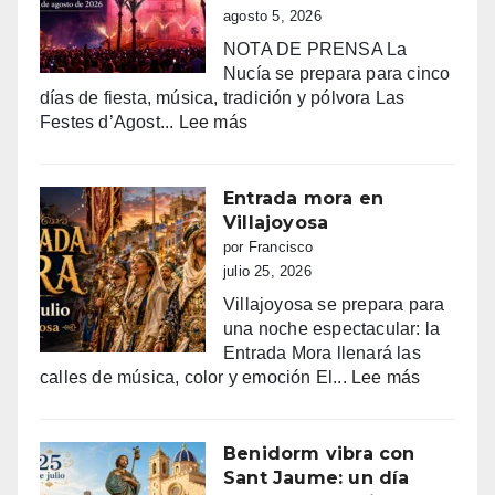
agosto 5, 2026
NOTA DE PRENSA La
Nucía se prepara para cinco
días de fiesta, música, tradición y pólvora Las
:
Festes d’Agost...
Lee más
FIESTAS
PATRONALES
DE
Entrada mora en
LA
Villajoyosa
NUCIA
por Francisco
DEL
julio 25, 2026
14
Villajoyosa se prepara para
AL
una noche espectacular: la
18
Entrada Mora llenará las
DE
:
calles de música, color y emoción El...
Lee más
AGOSTO
Entrada
2026
mora
en
Benidorm vibra con
Villajoyo
Sant Jaume: un día