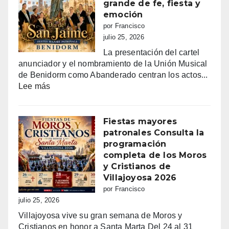
grande de fe, fiesta y
emoción
por Francisco
julio 25, 2026
La presentación del cartel
anunciador y el nombramiento de la Unión Musical
de Benidorm como Abanderado centran los actos...
:
Lee más
Benidorm
vibra
con
Fiestas mayores
Sant
patronales Consulta la
Jaume:
programación
un
completa de los Moros
día
y Cristianos de
grande
Villajoyosa 2026
de
por Francisco
fe,
julio 25, 2026
fiesta
Villajoyosa vive su gran semana de Moros y
y
Cristianos en honor a Santa Marta Del 24 al 31