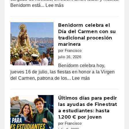
haciendo
:
Benidorm está...
Lee más
bailar
Benidorm,
a
entre
Benidorm
la
Benidorm celebra el
euforia
Día del Carmen con su
y
tradicional procesión
la
marinera
alarma:
por Francisco
comercios
julio 16, 2026
vacíos,
Benidorm celebra hoy,
guerra
jueves 16 de julio, las fiestas en honor a la Virgen
de
:
del Carmen, patrona de los...
Lee más
sombrillas
Benidorm
y
celebra
una
el
Últimos días para pedir
España
Día
las ayudas de Finestrat
campeona
del
a estudiantes: hasta
Carmen
1.200 € por joven
con
por Francisco
su