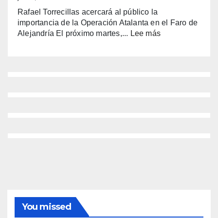
del
Rafael Torrecillas acercará al público la
Fester
importancia de la Operación Atalanta en el Faro de
con
:
Alejandría El próximo martes,...
Lee más
alma
(sin
manchega
título)
y
corazón
benidormense
You missed