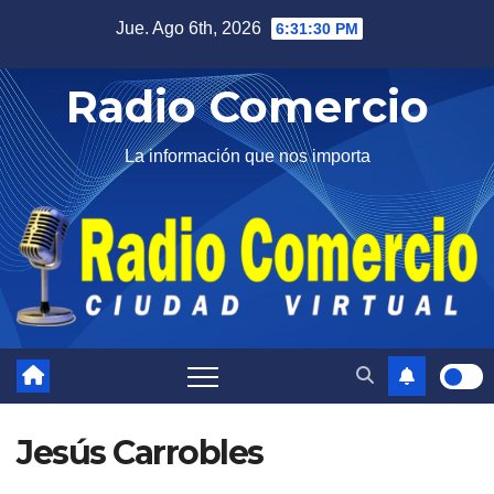
Saltar
Jue. Ago 6th, 2026
6:31:31 PM
al
contenido
Radio Comercio
La información que nos importa
Jesús Carrobles