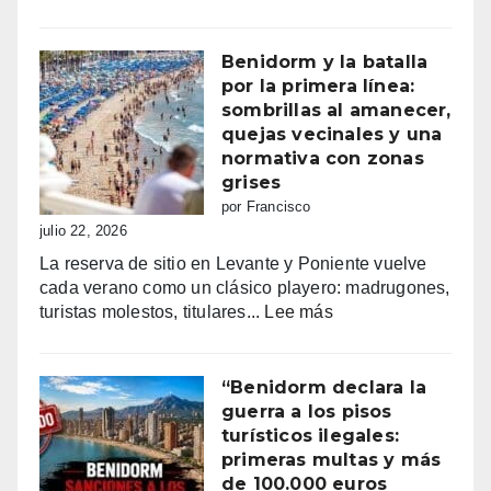
Fiestas
mayores
patronales
Benidorm y la batalla
Consulta
por la primera línea:
la
sombrillas al amanecer,
programación
quejas vecinales y una
completa
normativa con zonas
de
grises
los
por Francisco
Moros
julio 22, 2026
y
La reserva de sitio en Levante y Poniente vuelve
Cristianos
cada verano como un clásico playero: madrugones,
de
:
turistas molestos, titulares...
Lee más
Villajoyosa
Benidorm
2026
y
la
“Benidorm declara la
batalla
guerra a los pisos
por
turísticos ilegales:
la
primeras multas y más
primera
de 100.000 euros