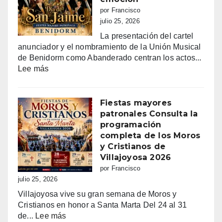
por Francisco
julio 25, 2026
La presentación del cartel
anunciador y el nombramiento de la Unión Musical
de Benidorm como Abanderado centran los actos...
:
Lee más
Benidorm
vibra
con
Fiestas mayores
Sant
patronales Consulta la
Jaume:
programación
un
completa de los Moros
día
y Cristianos de
grande
Villajoyosa 2026
de
por Francisco
fe,
julio 25, 2026
fiesta
Villajoyosa vive su gran semana de Moros y
y
Cristianos en honor a Santa Marta Del 24 al 31
emoción
:
de...
Lee más