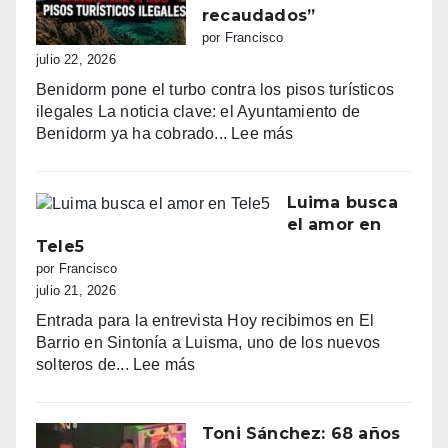
línea:
recaudados”
sombrillas
por Francisco
al
julio 22, 2026
amanecer,
Benidorm pone el turbo contra los pisos turísticos
quejas
ilegales La noticia clave: el Ayuntamiento de
vecinales
:
Benidorm ya ha cobrado...
Lee más
y
“Benidorm
una
declara
normativa
la
Luima busca
con
guerra
el amor en
zonas
a
Tele5
grises
los
por Francisco
pisos
julio 21, 2026
turísticos
Entrada para la entrevista Hoy recibimos en El
ilegales:
Barrio en Sintonía a Luisma, uno de los nuevos
primeras
:
solteros de...
Lee más
multas
Luima
y
busca
más
el
Toni Sánchez: 68 años
de