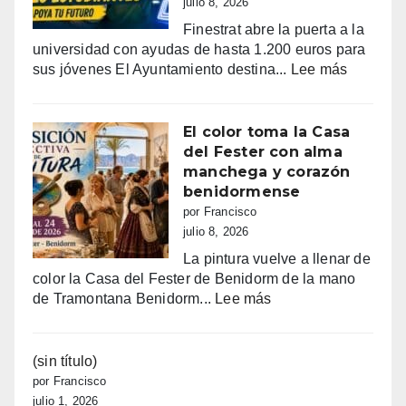
julio 8, 2026
tradicional
Finestrat abre la puerta a la
procesión
universidad con ayudas de hasta 1.200 euros para
marinera
:
sus jóvenes El Ayuntamiento destina...
Lee más
Últimos
días
para
El color toma la Casa
pedir
del Fester con alma
las
manchega y corazón
ayudas
benidormense
de
por Francisco
Finestrat
julio 8, 2026
a
La pintura vuelve a llenar de
estudian
color la Casa del Fester de Benidorm de la mano
hasta
:
de Tramontana Benidorm...
Lee más
1.200
El
€
color
por
toma
(sin título)
joven
la
por Francisco
Casa
julio 1, 2026