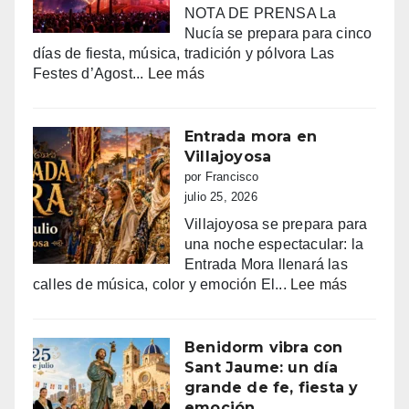
NOTA DE PRENSA La
Nucía se prepara para cinco
días de fiesta, música, tradición y pólvora Las
:
Festes d’Agost...
Lee más
FIESTAS
PATRONALES
DE
Entrada mora en
LA
Villajoyosa
NUCIA
por Francisco
DEL
julio 25, 2026
14
Villajoyosa se prepara para
AL
una noche espectacular: la
18
Entrada Mora llenará las
DE
:
calles de música, color y emoción El...
Lee más
AGOSTO
Entrada
2026
mora
en
Benidorm vibra con
Villajoyo
Sant Jaume: un día
grande de fe, fiesta y
emoción