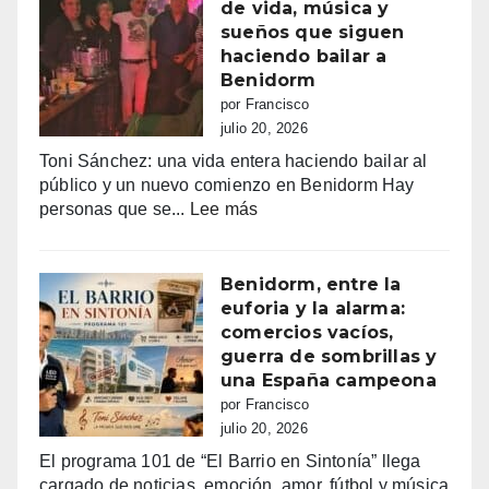
amor
de vida, música y
100.000
en
sueños que siguen
euros
Tele5
haciendo bailar a
recaudados”
Benidorm
por Francisco
julio 20, 2026
Toni Sánchez: una vida entera haciendo bailar al
público y un nuevo comienzo en Benidorm Hay
:
personas que se...
Lee más
Toni
Sánchez:
68
Benidorm, entre la
años
euforia y la alarma:
de
comercios vacíos,
vida,
guerra de sombrillas y
música
una España campeona
y
por Francisco
sueños
julio 20, 2026
que
El programa 101 de “El Barrio en Sintonía” llega
siguen
cargado de noticias, emoción, amor, fútbol y música