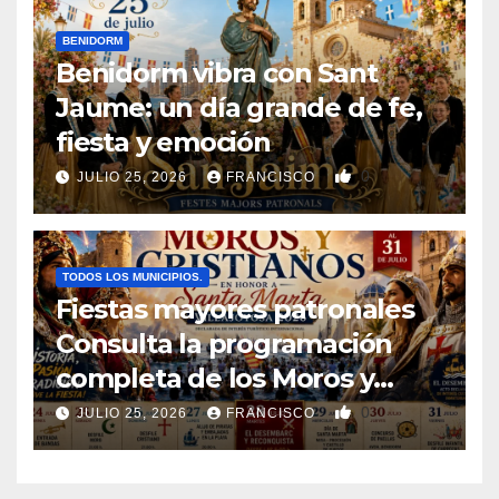
BENIDORM
Benidorm vibra con Sant
Jaume: un día grande de fe,
fiesta y emoción
0
JULIO 25, 2026
FRANCISCO
TODOS LOS MUNICIPIOS.
Fiestas mayores patronales
Consulta la programación
completa de los Moros y
Cristianos de Villajoyosa 2026
0
JULIO 25, 2026
FRANCISCO