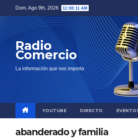
Saltar
Dom. Ago 9th, 2026
11:08:12 AM
al
contenido
Radio
Comercio
La información que nos importa
YOUTUBE
DIRECTO
EVENTO
abanderado y familia